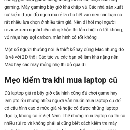
gaming. Máy gaming bây giờ khá chắp vá. Các nhà sản xuất
cứ kiếm được đồ ngon mà rẻ là cho hết vào nên các bạn có
rất nhiều lựa chọn ở nhiều tầm giá. Nên đi hỏi mọi người
review xem ngoài hiệu năng khỏe thì tản nhiệt có tốt không,
vỏ nhựa hay sợi carbon, màn hình có tốt không…
Một số người thường nói là thiết kế hay dùng Mac nhưng đó
là vẽ vời 2D thôi. Các tác vụ các bạn sẽ làm khá nặng nên
Mac hay các máy mỏng nhẹ thì bỏ qua đi.
Mẹo kiểm tra khi mua laptop cũ
Dù laptop giá rẻ bây giờ cấu hình cũng đủ chơi game hay
làm pts rồi nhưng nhiều người vẫn muốn mua laptop cũ để
có cấu hình cao ở mức giá rẻ hoặc có được những laptop
độc lạ, không có ở Việt Nam. Thế nhưng mua laptop cũ thì có
nhiều rủi ro và không phải ai cũng biết cách kiểm tra máy