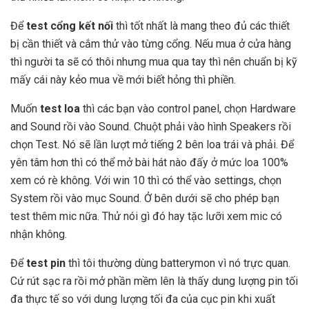
Để
test cổng kết nối
thì tốt nhất là mang theo đủ các thiết
bị cần thiết và cắm thử vào từng cổng. Nếu mua ở cửa hàng
thì người ta sẽ có thôi nhưng mua qua tay thì nên chuẩn bị kỹ
mấy cái này kẻo mua về mới biết hỏng thì phiền.
Muốn
test loa
thì các bạn vào control panel, chọn Hardware
and Sound rồi vào Sound. Chuột phải vào hình Speakers rồi
chọn Test. Nó sẽ lần lượt mở tiếng 2 bên loa trái và phải. Để
yên tâm hơn thì có thể mở bài hát nào đấy ở mức loa 100%
xem có rè không. Với win 10 thì có thể vào settings, chọn
System rồi vào mục Sound. Ở bên dưới sẽ cho phép bạn
test thêm mic nữa. Thử nói gì đó hay tặc lưỡi xem mic có
nhận không.
Để
test pin
thì tôi thường dùng batterymon vì nó trực quan.
Cứ rút sạc ra rồi mở phần mềm lên là thấy dung lượng pin tối
đa thực tế so với dung lượng tối đa của cục pin khi xuất