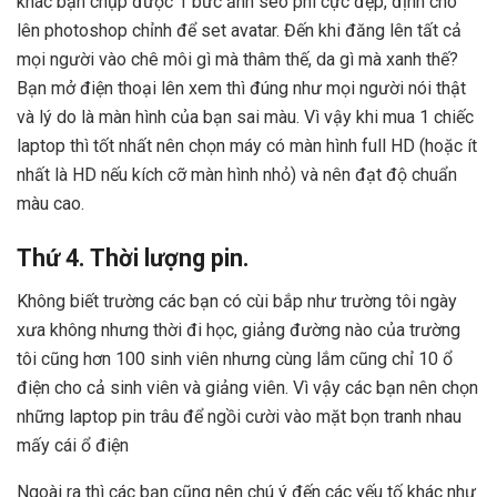
khác bạn chụp được 1 bức ảnh seo phì cực đẹp, định cho
lên photoshop chỉnh để set avatar. Đến khi đăng lên tất cả
mọi người vào chê môi gì mà thâm thế, da gì mà xanh thế?
Bạn mở điện thoại lên xem thì đúng như mọi người nói thật
và lý do là màn hình của bạn sai màu. Vì vậy khi mua 1 chiếc
laptop thì tốt nhất nên chọn máy có màn hình full HD (hoặc ít
nhất là HD nếu kích cỡ màn hình nhỏ) và nên đạt độ chuẩn
màu cao.
Thứ 4. Thời lượng pin.
Không biết trường các bạn có cùi bắp như trường tôi ngày
xưa không nhưng thời đi học, giảng đường nào của trường
tôi cũng hơn 100 sinh viên nhưng cùng lắm cũng chỉ 10 ổ
điện cho cả sinh viên và giảng viên. Vì vậy các bạn nên chọn
những laptop pin trâu để ngồi cười vào mặt bọn tranh nhau
mấy cái ổ điện
Ngoài ra thì các bạn cũng nên chú ý đến các yếu tố khác như