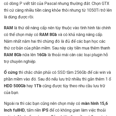
có dòng P viết tắt của Pascal nhưng thường đắt. Chọn GTX
thì cứ càng nhiều tiền càng khỏe thôi nhưng từ 1050Ti trở lên
là dùng được rồi.
RAM
là thứ dễ nâng cấp nên tùy thuộc vào tình hình tài chính
có thể chọn máy có
RAM 8Gb
và có khả năng nâng cấp.
Năm nhất năm hai thì chừng đó là đủ để các bạn học các
thứ cơ bản của phần mềm. Sau này cày tiền mua thêm thanh
RAM 8Gb
nữa lên
16Gb
là thoải mái cân các loại plugin hỗ
trợ chuyên nghiệp.
Ổ cứng
thì chắc chắn phải có SSD tầm 256Gb để cài win và
phần mềm vào đó. Sau đó nếu lưu trữ nhiều thì gắn thêm 1 ổ
HDD 500Gb
hay
1Tb
cũng được tùy theo nhu cầu lưu trữ
của bạn.
Ngoài ra thì các bạn cũng nên chọn máy có
màn hình 15,6
Inch fullHD
, tấm nền
IPS
để có không gian làm việc thoải