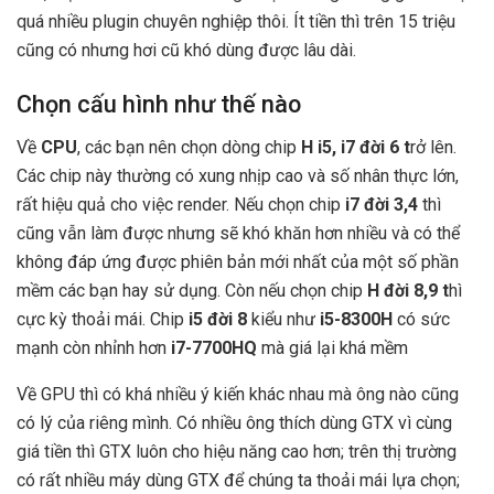
quá nhiều plugin chuyên nghiệp thôi. Ít tiền thì trên 15 triệu
cũng có nhưng hơi cũ khó dùng được lâu dài.
Chọn cấu hình như thế nào
Về
CPU
, các bạn nên chọn dòng chip
H i5, i7 đời 6 t
rở lên.
Các chip này thường có xung nhịp cao và số nhân thực lớn,
rất hiệu quả cho việc render. Nếu chọn chip
i7 đời 3,4
thì
cũng vẫn làm được nhưng sẽ khó khăn hơn nhiều và có thể
không đáp ứng được phiên bản mới nhất của một số phần
mềm các bạn hay sử dụng. Còn nếu chọn chip
H đời 8,9 t
hì
cực kỳ thoải mái. Chip
i5 đời 8
kiểu như
i5-8300H
có sức
mạnh còn nhỉnh hơn
i7-7700HQ
mà giá lại khá mềm
Về GPU thì có khá nhiều ý kiến khác nhau mà ông nào cũng
có lý của riêng mình. Có nhiều ông thích dùng GTX vì cùng
giá tiền thì GTX luôn cho hiệu năng cao hơn; trên thị trường
có rất nhiều máy dùng GTX để chúng ta thoải mái lựa chọn;