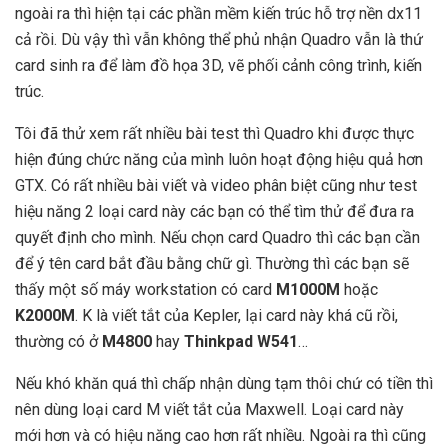
ngoài ra thì hiện tại các phần mềm kiến trúc hỗ trợ nền dx11
cả rồi. Dù vậy thì vẫn không thể phủ nhận Quadro vẫn là thứ
card sinh ra để làm đồ họa 3D, vẽ phối cảnh công trình, kiến
trúc.
Tôi đã thử xem rất nhiều bài test thì Quadro khi được thực
hiện đúng chức năng của mình luôn hoạt động hiệu quả hơn
GTX. Có rất nhiều bài viết và video phân biệt cũng như test
hiệu năng 2 loại card này các bạn có thể tìm thử để đưa ra
quyết định cho mình. Nếu chọn card Quadro thì các bạn cần
để ý tên card bắt đầu bằng chữ gì. Thường thì các bạn sẽ
thấy một số máy workstation có card
M1000M
hoặc
K2000M
. K là viết tắt của Kepler, lại card này khá cũ rồi,
thường có ở
M4800
hay
Thinkpad W541
…
Nếu khó khăn quá thì chấp nhận dùng tạm thôi chứ có tiền thì
nên dùng loại card M viết tắt của Maxwell. Loại card này
mới hơn và có hiệu năng cao hơn rất nhiều. Ngoài ra thì cũng