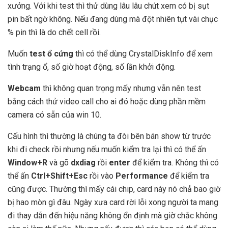
xưởng. Với khi test thì thử dùng lâu lâu chút xem có bị sụt
pin bất ngờ không. Nếu đang dùng mà đột nhiên tụt vài chục
% pin thì là do chết cell rồi.
Muốn
test ổ cứng
thì có thể dùng CrystalDiskInfo để xem
tình trạng ổ, số giờ hoạt động, số lần khởi động.
Webcam
thì không quan trọng mấy nhưng vẫn nên test
bằng cách thử video call cho ai đó hoặc dùng phần mềm
camera có sẵn của win 10.
Cấu hình thì thường là chúng ta đòi bên bán show từ trước
khi đi check rồi nhưng nếu muốn kiểm tra lại thì có thể ấn
Window+R
và gõ
dxdiag
rồi
enter
để kiểm tra. Không thì có
thể ấn
Ctrl+Shift+Esc
rồi vào
Performance
để kiểm tra
cũng được. Thường thì mấy cái chip, card này nó chả bao giờ
bị hao mòn gì đâu. Ngày xưa card rời lỗi xong người ta mang
đi thay dẫn đến hiệu năng không ổn định mà giờ chắc không