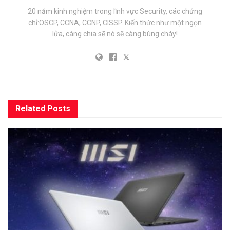
20 năm kinh nghiệm trong lĩnh vực Security, các chứng
chỉ:OSCP, CCNA, CCNP, CISSP. Kiến thức như một ngọn
lửa, càng chia sẽ nó sẽ càng bùng cháy!
Related
Posts