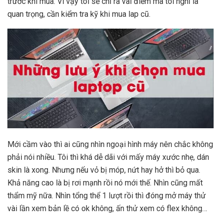
trước khi mua. Vì vậy tôi sẽ chỉ ra vài điểm mà tôi nghĩ là
quan trọng, cần kiểm tra kỹ khi mua lap cũ.
Mới cầm vào thì ai cũng nhìn ngoại hình máy nên chắc không
phải nói nhiều. Tôi thì khá dễ dãi với mấy máy xước nhẹ, dán
skin là xong. Nhưng nếu vỏ bị móp, nứt hay hở thì bỏ qua.
Khả năng cao là bị rơi mạnh rồi nó mới thế. Nhìn cũng mất
thẩm mỹ nữa. Nhìn tổng thể 1 lượt rồi thì đóng mở máy thử
vài lần xem bản lề có ok không, ấn thử xem có flex không…