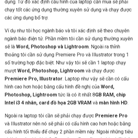
dụng. Từ đó xác định cấu hình của laptop cần mua sẽ phải
chạy tốt các ứng dụng thường xuyên sử dụng và chạy được
các ứng dụng bổ trợ.
Ví dụ như tôi học ngành báo và tôi xác định sẽ theo chuyên
ngành báo điện tử. Phần mềm tôi cần sử dụng thường xuyên
sẽ là
Word, Photoshop và Lightroom
. Ngoài ra thỉnh
thoảng tôi cần sử dụng Premiere Pro và Illustrator trong 1
số trường hợp đặc biệt. Như vậy tôi sẽ cần 1 laptop chạy
mượt
Word, Photoshop, Lightroom
và chạy được
Premiere Pro, Illustrator
. Laptop như vậy sẽ cần có cấu
hình cao hơn hoặc bằng cấu hình đề nghị của
Word,
Photoshop, Lightroom
tức là có ít nhất 8
GB RAM, chip
Intel i3 4 nhân, card đồ họa 2GB VRAM
và
màn hình
HD
.
Ngoài ra laptop tôi cần sẽ phải chạy được
Premiere Pro
và Illustrator nên nó sẽ phải có cấu hình cao hơn hoặc bằng
cấu hình tối thiểu để chạy 2 phần mềm này. Ngoài những tiêu