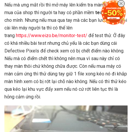
Nếu mà ưng mắt rồi thì mở máy lên kiểm tra màn hình. Nếu
mua của shop thì người ta hay có phần mềm
test màn
sẵn
cho mình. Nhưng nếu mua qua tay mà các bạn lười hoặc ngại
cài lên máy người ta thì có thể lên
trang
https://www.eizo.be/monitor-test/
để test thử. Ở đây
có khá nhiều bài test nhưng chủ yếu là các bạn dùng cái
Defective Pixels để check xem có bị chết điểm nào không.
Nếu mà có điểm chết thì không nên mua vì sau này chỉ có
thay màn thôi chứ không chữa được. Còn nếu mua máy có
màn cảm ứng thì thử dùng tay giữ 1 file xong kéo nó đi khắp
màn hình xem có bị rớt lại chỗ nào không. Nếu có thì thử kéo
qua kéo lại khu vực đấy xem nếu nó cứ rớt liên tục thì là
hỏng cảm ứng rồi.