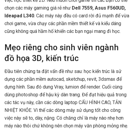
việc học thiết kế 2D. Nếu muốn chơi game thì các bạn có thể
chọn các máy gaming giá rẻ như
Dell 7559, Asus F560UD,
Ideapad L340
. Các máy này đều có card rời đủ mạnh để vừa
chơi game, vừa chạy các phần mềm thiết kế và kiểu dáng
cũng không quá hầm hố khiến các bạn ngại mang đi học.
Mẹo riêng cho sinh viên ngành
đồ họa 3D, kiến trúc
Đầu tiên chúng ta đặt vấn đề như sau: học kiến trúc là sử
dụng các phần mềm autocad, sketchup, revit, 3dsmax để
dựng hình. Sau đó dung Vray, lumion để render. Cuối cùng
dùng photoshop để hậu kỳ dàn trang. Để đạt hiệu quả trong
các tác vụ này, cần các dòng laptop CẤU HÌNH CAO, TẢN
NHIỆT KHỎE. Vì thế các dòng máy sử dụng tốt cho công
việc này sẽ to, dày, nặng. Có chăng chỉ là máy nào nhẹ hơn
máy nào thôi chứ không nên chọn máy văn phòng mỏng nhẹ.