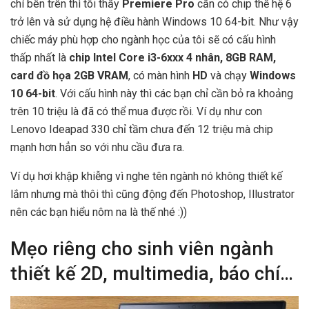
chí bên trên thì tôi thấy
Premiere Pro
cần có chip thế hệ 6
trở lên và sử dụng hệ điều hành Windows 10 64-bit. Như vậy
chiếc máy phù hợp cho ngành học của tôi sẽ có cấu hình
thấp nhất là
chip Intel Core i3-6xxx 4 nhân, 8GB RAM,
card đồ họa 2GB VRAM
, có màn hình
HD
và chạy
Windows
10 64-bit
. Với cấu hình này thì các bạn chỉ cần bỏ ra khoảng
trên 10 triệu là đã có thể mua được rồi. Ví dụ như con
Lenovo Ideapad 330 chỉ tầm chưa đến 12 triệu mà chip
mạnh hơn hẳn so với nhu cầu đưa ra.
Ví dụ hơi khập khiễng vì nghe tên ngành nó không thiết kế
lắm nhưng mà thôi thì cũng động đến Photoshop, Illustrator
nên các bạn hiểu nôm na là thế nhé :))
Mẹo riêng cho sinh viên ngành
thiết kế 2D, multimedia, báo chí…