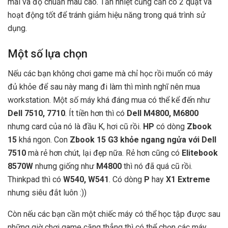
mái và độ chuẩn màu cao. Tản nhiệt cũng cần có 2 quạt và
hoạt động tốt để tránh giảm hiệu năng trong quá trình sử
dụng.
Một số lựa chọn
Nếu các bạn không chơi game mà chỉ học rồi muốn có máy
đủ khỏe để sau này mang đi làm thì mình nghĩ nên mua
workstation. Một số máy khá đáng mua có thể kể đến như
Dell 7510, 7710
. Ít tiền hơn thì có
Dell M4800, M6800
nhưng card của nó là đầu K, hơi cũ rồi.
HP
có dòng
Zbook
15
khá ngon. Con
Zbook 15 G3 khỏe ngang ngửa với Dell
7510
mà rẻ hơn chút, lại đẹp nữa. Rẻ hơn cũng có
Elitebook
8570W
nhưng giống như
M4800
thì nó đã quá cũ rồi.
Thinkpad thì có
W540, W541
. Có dòng
P
hay
X1 Extreme
nhưng siêu đắt luôn :))
Còn nếu các bạn cần một chiếc máy có thể học tập được sau
những giờ chơi game căng thẳng thì có thể chọn các máy