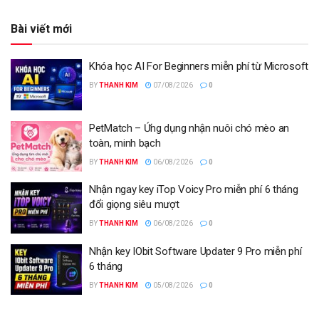
Bài viết mới
Khóa học AI For Beginners miễn phí từ Microsoft
BY
THANH KIM
07/08/2026
0
PetMatch – Ứng dụng nhận nuôi chó mèo an
toàn, minh bạch
BY
THANH KIM
06/08/2026
0
Nhận ngay key iTop Voicy Pro miễn phí 6 tháng
đổi giọng siêu mượt
BY
THANH KIM
06/08/2026
0
Nhận key IObit Software Updater 9 Pro miễn phí
6 tháng
BY
THANH KIM
05/08/2026
0