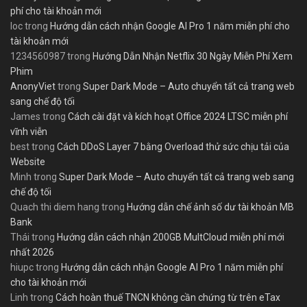
phí cho tài khoản mới
loc
trong
Hướng dẫn cách nhận Google AI Pro 1 năm miễn phí cho
tài khoản mới
1234560987
trong
Hướng Dẫn Nhận Netflix 30 Ngày Miễn Phí Xem
Phim
AnonyViet
trong
Super Dark Mode – Auto chuyển tất cả trang web
sang chế độ tối
James
trong
Cách cài đặt và kích hoạt Office 2024 LTSC miễn phí
vĩnh viễn
best
trong
Cách DDoS Layer 7 bằng Overload thử sức chịu tải của
Website
Minh
trong
Super Dark Mode – Auto chuyển tất cả trang web sang
chế độ tối
Quach thi diem hang
trong
Hướng dẫn chế ảnh số dư tài khoản MB
Bank
Thái
trong
Hướng dẫn cách nhận 200GB MultCloud miễn phí mới
nhất 2026
hiupc
trong
Hướng dẫn cách nhận Google AI Pro 1 năm miễn phí
cho tài khoản mới
Linh
trong
Cách hoàn thuế TNCN không cần chứng từ trên eTax