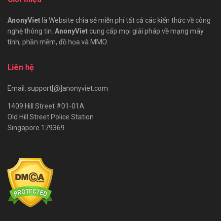
AnonyViet
là Website chia sẻ miễn phí tất cả các kiến thức về công
nghệ thông tin.
AnonyViet
cung cấp mọi giải pháp về mạng máy
tính, phần mềm, đồ họa và MMO.
Liên hệ
Email: support[@]anonyviet.com
1409 Hill Street #01-01A
Old Hill Street Police Station
Singapore 179369