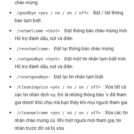
chào mừng.
: Bật / tắt thông
/goodbye <yes / no / on / off>
báo tạm biệt.
: Đặt thông báo chào mừng mới.
/setwelcome <text>
Hỗ trợ đánh dấu, nút và điền.
Đặt lại thông báo chào mừng.
/resetwelcome:
: Đặt một tin nhắn tạm biệt mới.
/setgoodbye <text>
Hỗ trợ đánh dấu, nút và điền.
Đặt lại tin nhắn tạm biệt.
/resetgoodbye:
: Xóa tất cả
/Cleaningvice <yes / no / on / off>
các tin nhắn dịch vụ. Đó là những thông báo ‘x đã tham
gia nhóm’ khó chịu mà bạn thấy khi mọi người tham gia.
: Xóa các tin
/cleanwelcome <yes / no / on / off>
nhắn chào mừng cũ. Khi một người mới tham gia, tin
nhắn trước đó sẽ bị xóa.