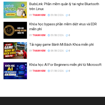
BudsLink: Phần mềm quản lý tai nghe Bluetooth
trên Linux
BY
THANH KIM
09/08/2026
0
Khóa học bypass phần mềm diệt virus và EDR
miễn phí
BY
THANH KIM
09/08/2026
0
Tải ngay game Bánh Mì Bách Khoa miễn phí
BY
THANH KIM
08/08/2026
0
Khóa học AI For Beginners miễn phí từ Microsoft
BY
THANH KIM
07/08/2026
0