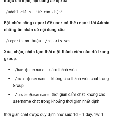
được chỉ định, nội dung sẽ bị xóa.
/addblocklist "từ cần chặn"
Bật chức năng report để user có thể report tới Admin
những tin nhắn có nội dung xấu:
hoặc
/reports on
/reports yes
Xóa, chặn, chặn tạm thời một thành viên nào đó trong
group:
: cấm thành viên
/ban @username
: không cho thành viên chat trong
/mute @username
Group
thời gian cấm chat: không cho
/tmute @username
username chat trong khoảng thời gian nhất định
thời gian chat được quy định như sau: 1d = 1 day, 1w: 1