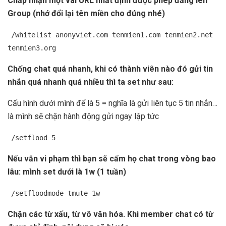
Chấp nhận một vài URL nhất định được phép đăng lên
Group (nhớ đổi lại tên miền cho đúng nhé)
/whitelist anonyviet.com tenmien1.com tenmien2.net
tenmien3.org
Chống chat quá nhanh, khi có thành viên nào đó gửi tin
nhắn quá nhanh quá nhiều thì ta set như sau:
Cấu hình dưới mình để là 5 = nghĩa là gửi liên tục 5 tin nhắn…
là mình sẽ chặn hành động gửi ngay lập tức
/setflood 5
Nếu vẫn vi phạm thì bạn sẽ cấm họ chat trong vòng bao
lâu: mình set dưới là 1w (1 tuần)
/setfloodmode tmute 1w
Chặn các từ xấu, từ vô văn hóa. Khi member chat có từ