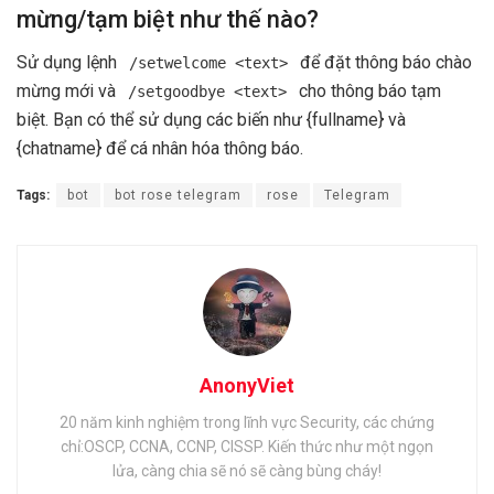
mừng/tạm biệt như thế nào?
Sử dụng lệnh
để đặt thông báo chào
/setwelcome <text>
mừng mới và
cho thông báo tạm
/setgoodbye <text>
biệt. Bạn có thể sử dụng các biến như {fullname} và
{chatname} để cá nhân hóa thông báo.
Tags:
bot
bot rose telegram
rose
Telegram
AnonyViet
20 năm kinh nghiệm trong lĩnh vực Security, các chứng
chỉ:OSCP, CCNA, CCNP, CISSP. Kiến thức như một ngọn
lửa, càng chia sẽ nó sẽ càng bùng cháy!