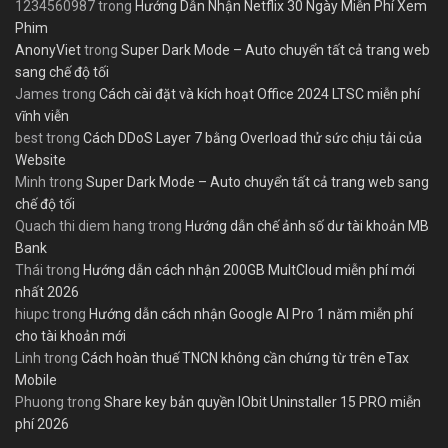
1234560987
trong
Hướng Dẫn Nhận Netflix 30 Ngày Miễn Phí Xem
Phim
AnonyViet
trong
Super Dark Mode – Auto chuyển tất cả trang web
sang chế độ tối
James
trong
Cách cài đặt và kích hoạt Office 2024 LTSC miễn phí
vĩnh viễn
best
trong
Cách DDoS Layer 7 bằng Overload thử sức chịu tải của
Website
Minh
trong
Super Dark Mode – Auto chuyển tất cả trang web sang
chế độ tối
Quach thi diem hang
trong
Hướng dẫn chế ảnh số dư tài khoản MB
Bank
Thái
trong
Hướng dẫn cách nhận 200GB MultCloud miễn phí mới
nhất 2026
hiupc
trong
Hướng dẫn cách nhận Google AI Pro 1 năm miễn phí
cho tài khoản mới
Linh
trong
Cách hoàn thuế TNCN không cần chứng từ trên eTax
Mobile
Phuong
trong
Share key bản quyền IObit Uninstaller 15 PRO miễn
phí 2026