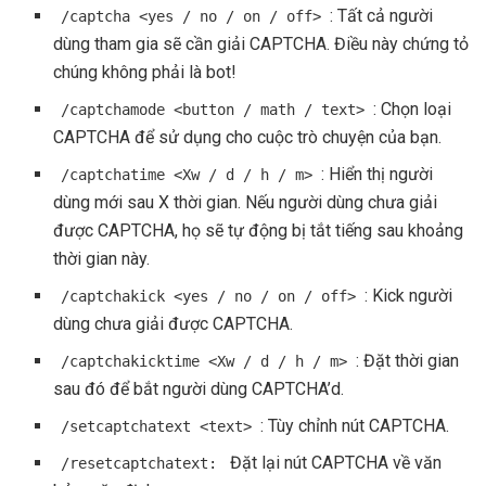
: Tất cả người
/captcha <yes / no / on / off>
dùng tham gia sẽ cần giải CAPTCHA. Điều này chứng tỏ
chúng không phải là bot!
: Chọn loại
/captchamode <button / math / text>
CAPTCHA để sử dụng cho cuộc trò chuyện của bạn.
: Hiển thị người
/captchatime <Xw / d / h / m>
dùng mới sau X thời gian. Nếu người dùng chưa giải
được CAPTCHA, họ sẽ tự động bị tắt tiếng sau khoảng
thời gian này.
: Kick người
/captchakick <yes / no / on / off>
dùng chưa giải được CAPTCHA.
: Đặt thời gian
/captchakicktime <Xw / d / h / m>
sau đó để bắt người dùng CAPTCHA’d.
: Tùy chỉnh nút CAPTCHA.
/setcaptchatext <text>
Đặt lại nút CAPTCHA về văn
/resetcaptchatext: