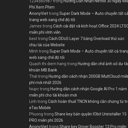
1234560987
trong
Hướng Dẫn Nhận Netflix 30 Ngày Mi
Phí Xem Phim
AnonyViet
trong
Super Dark Mode – Auto chuyển tất c
trang web sang chế độ tối
James
trong
Cách cài đặt và kích hoạt Office 2024 LTS
miễn phí vĩnh viễn
best
trong
Cách DDoS Layer 7 bằng Overload thử sức
chịu tải của Website
Minh
trong
Super Dark Mode – Auto chuyển tất cả tran
web sang chế độ tối
Quach thi diem hang
trong
Hướng dẫn chế ảnh số dư tà
khoản MB Bank
Thái
trong
Hướng dẫn cách nhận 200GB MultCloud miễ
phí mới nhất 2026
hiupc
trong
Hướng dẫn cách nhận Google AI Pro 1 năm
miễn phí cho tài khoản mới
Linh
trong
Cách hoàn thuế TNCN không cần chứng từ t
eTax Mobile
Phuong
trong
Share key bản quyền IObit Uninstaller 15
PRO miễn phí 2026
AnonyViet
trong
Share key Driver Booster 13 Pro miễn