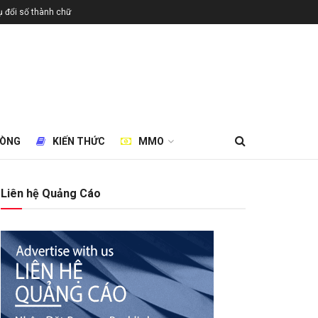
 đổi số thành chữ
HÒNG
KIẾN THỨC
MMO
Liên hệ Quảng Cáo