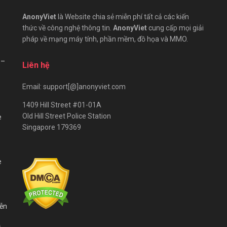
AnonyViet
là Website chia sẻ miễn phí tất cả các kiến
thức về công nghệ thông tin.
AnonyViet
cung cấp mọi giải
pháp về mạng máy tính, phần mềm, đồ họa và MMO.
 –
Liên hệ
Email: support[@]anonyviet.com
1409 Hill Street #01-01A
Old Hill Street Police Station
e
Singapore 179369
e
iễn