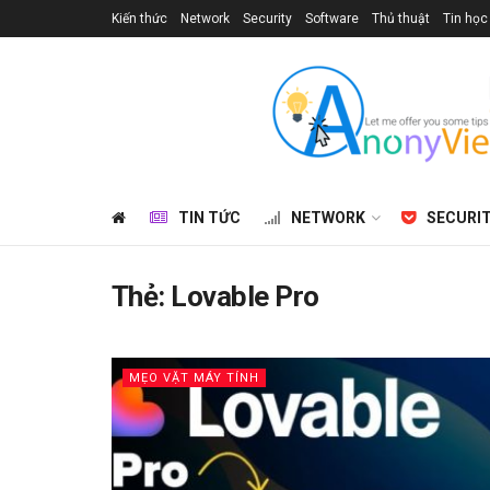
Kiến thức
Network
Security
Software
Thủ thuật
Tin học
TIN TỨC
NETWORK
SECURI
Thẻ:
Lovable Pro
MẸO VẶT MÁY TÍNH