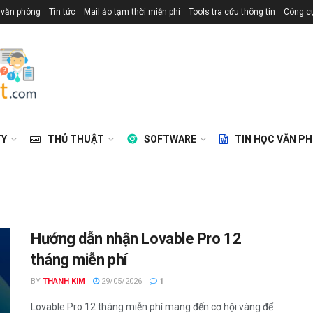
 văn phòng
Tin tức
Mail ảo tạm thời miễn phí
Tools tra cứu thông tin
Công cụ
TY
THỦ THUẬT
SOFTWARE
TIN HỌC VĂN P
Hướng dẫn nhận Lovable Pro 12
tháng miễn phí
BY
THANH KIM
29/05/2026
1
Lovable Pro 12 tháng miễn phí mang đến cơ hội vàng để