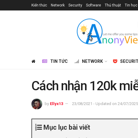
Kiến thức
Network
Security
Software
Thủ thuật
Tin học
TIN TỨC
NETWORK
SECURI
Cách nhận 120k miễn
by
Ellyx13
23/08/2021 - Updated on 24/07/2025
Mục lục bài viết