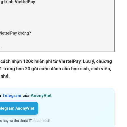
 trình ViettelPay
 ViettelPay không?
?
 cách nhận 120k miễn phí từ ViettelPay. Lưu ý, chương
1 trong hơn 20 gói cước dành cho học sinh, sinh viên,
 nhé.
h
Telegram
của
AnonyViet
elegram AnonyViet
ls hay và thủ thuật IT nhanh nhất