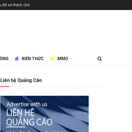
 đổi số thành chữ
HÒNG
KIẾN THỨC
MMO
Liên hệ Quảng Cáo