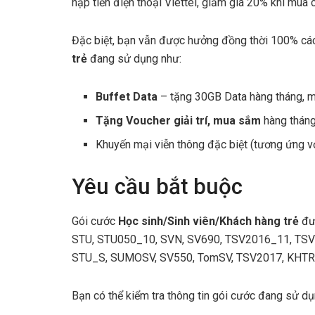
nạp tiền điện thoại Viettel, giảm giá 20% khi mua 
Đặc biệt, bạn vẫn được hưởng đồng thời 100% cá
trẻ
đang sử dụng như:
Buffet Data
– tặng 30GB Data hàng tháng, mi
Tặng Voucher giải trí, mua sắm
hàng tháng
Khuyến mại viễn thông đặc biệt (tương ứng v
Yêu cầu bắt buộc
Gói cước
Học sinh/Sinh viên/Khách hàng trẻ
đư
STU, STU050_10, SVN, SV690, TSV2016_11, TS
STU_S, SUMOSV, SV550, TomSV, TSV2017, KHT
Bạn có thể kiểm tra thông tin gói cước đang sử 