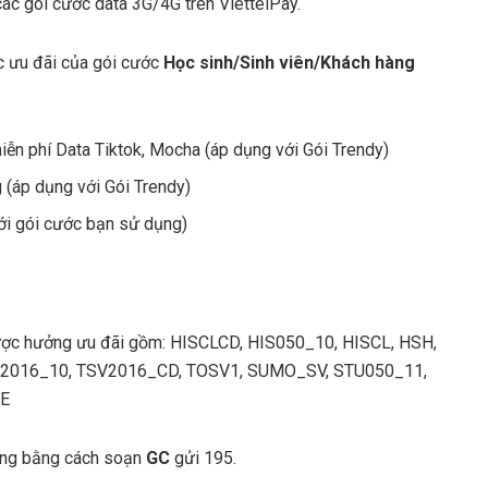
các gói cước data 3G/4G trên ViettelPay.
c ưu đãi của gói cước
Học sinh/Sinh viên/Khách hàng
ễn phí Data Tiktok, Mocha (áp dụng với Gói Trendy)
 (áp dụng với Gói Trendy)
ới gói cước bạn sử dụng)
ợc hưởng ưu đãi gồm: HISCLCD, HIS050_10, HISCL, HSH,
V2016_10, TSV2016_CD, TOSV1, SUMO_SV, STU050_11,
RE
dụng bằng cách soạn
GC
gửi 195.