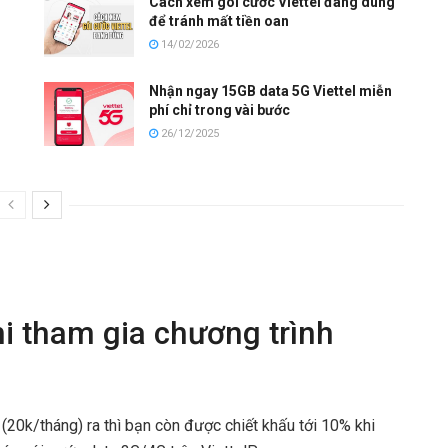
Cách xem gói cước Viettel đang dùng
để tránh mất tiền oan
14/02/2026
Nhận ngay 15GB data 5G Viettel miễn
phí chỉ trong vài bước
26/12/2025
i tham gia chương trình
 (20k/tháng) ra thì bạn còn được chiết khấu tới 10% khi