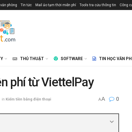
 văn phòng
Tin tức
Mail ảo tạm thời miễn phí
Tools tra cứu thông tin
Công cụ
TY
THỦ THUẬT
SOFTWARE
TIN HỌC VĂN P
 phí từ ViettelPay
A
0
in
Kiếm tiền bằng điện thoại
A