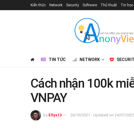
Kiến thức
Network
Security
Software
Thủ thuật
Tin học
TIN TỨC
NETWORK
SECURI
Cách nhận 100k miễn
VNPAY
by
Ellyx13
26/10/2021 - Updated on 24/07/202