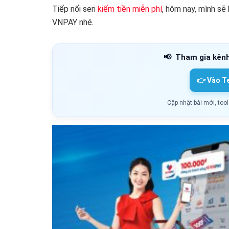
Tiếp nối seri
kiếm tiền miễn phí
, hôm nay, mình sẽ
VNPAY nhé.
📢
Tham gia kên
👉 Vào T
Cập nhật bài mới, too