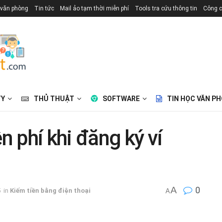
 văn phòng
Tin tức
Mail ảo tạm thời miễn phí
Tools tra cứu thông tin
Công c
TY
THỦ THUẬT
SOFTWARE
TIN HỌC VĂN P
 phí khi đăng ký ví
A
0
5
in
Kiếm tiền bằng điện thoại
A