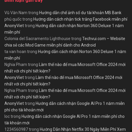
Bình luận gần đây
Vũ Văn Nam
trong
Hướng dẫn chế ảnh số dư tài khoản MB Bank
phú quốc
trong
Hướng dẫn cách nhận tick trắng Facebook miễn phí
AnonyViet
trong
Hướng dẫn cách nhận Norton 360 Deluxe 1 năm
miễn phí
Colonia del Sacramento Lighthouse
trong
Techvui.com – Website
chia sẻ các Mod Game miễn phí dành cho Android
ta van hoan
trong
Hướng dẫn cách nhận Norton 360 Deluxe 1 năm
miễn phí
Nghia Pham
trong
Làm thế nào để mua Microsoft Office 2024 mới
nhất với chi phí tiết kiệm?
AnonyViet
trong
Làm thế nào để mua Microsoft Office 2024 mới
nhất với chi phí tiết kiệm?
Nghia Pham
trong
Làm thế nào để mua Microsoft Office 2024 mới
nhất với chi phí tiết kiệm?
AnonyViet
trong
Hướng dẫn cách nhận Google AI Pro 1 năm miễn
phí cho tài khoản mới
loc
trong
Hướng dẫn cách nhận Google AI Pro 1 năm miễn phí cho
tài khoản mới
1234560987
trong
Hướng Dẫn Nhận Netflix 30 Ngày Miễn Phí Xem