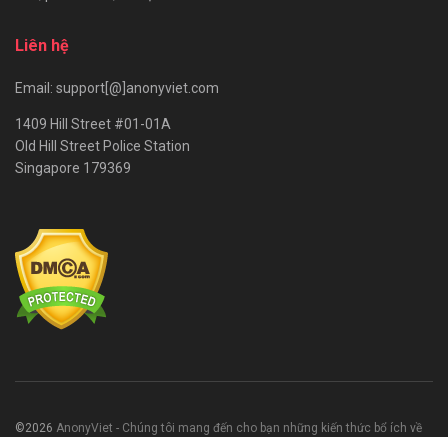
Liên hệ
Email: support[@]anonyviet.com
1409 Hill Street #01-01A
Old Hill Street Police Station
Singapore 179369
©2026
AnonyViet - Chúng tôi mang đến cho bạn những kiến thức bổ ích về