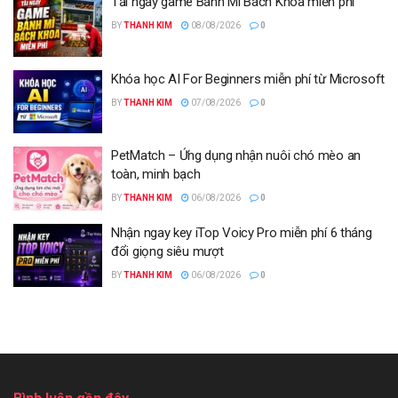
Tải ngay game Bánh Mì Bách Khoa miễn phí
BY
THANH KIM
08/08/2026
0
Khóa học AI For Beginners miễn phí từ Microsoft
BY
THANH KIM
07/08/2026
0
PetMatch – Ứng dụng nhận nuôi chó mèo an
toàn, minh bạch
BY
THANH KIM
06/08/2026
0
Nhận ngay key iTop Voicy Pro miễn phí 6 tháng
đổi giọng siêu mượt
BY
THANH KIM
06/08/2026
0