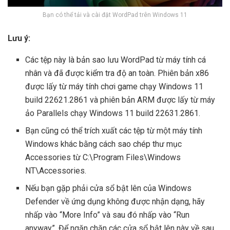
Bạn có thể tải và cài đặt WordPad trên Windows 11
Lưu ý:
Các tệp này là bản sao lưu WordPad từ máy tính cá
nhân và đã được kiểm tra độ an toàn. Phiên bản x86
được lấy từ máy tính chơi game chạy Windows 11
build 22621.2861 và phiên bản ARM được lấy từ máy
ảo Parallels chạy Windows 11 build 22631.2861.
Bạn cũng có thể trích xuất các tệp từ một máy tính
Windows khác bằng cách sao chép thư mục
Accessories từ C:\Program Files\Windows
NT\Accessories.
Nếu bạn gặp phải cửa sổ bật lên của Windows
Defender về ứng dụng không được nhận dạng, hãy
nhấp vào “More Info” và sau đó nhấp vào “Run
anyway”. Để ngăn chặn các cửa sổ bật lên này về sau,