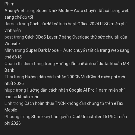
Phim
AnonyViet
trong
Super Dark Mode – Auto chuyển tất cả trang web
sang chế độ tối
James
trong
Cách cài đặt và kích hoạt Office 2024 LTSC miễn phí
vĩnh viễn
best
trong
Cách DDoS Layer 7 bằng Overload thử sức chịu tải của
Website
Minh
trong
Super Dark Mode – Auto chuyển tất cả trang web sang
chế độ tối
Quach thi diem hang
trong
Hướng dẫn chế ảnh số dư tài khoản MB
Bank
Thái
trong
Hướng dẫn cách nhận 200GB MultCloud miễn phí mới
nhất 2026
hiupc
trong
Hướng dẫn cách nhận Google AI Pro 1 năm miễn phí
cho tài khoản mới
Linh
trong
Cách hoàn thuế TNCN không cần chứng từ trên eTax
Mobile
Phuong
trong
Share key bản quyền IObit Uninstaller 15 PRO miễn
phí 2026