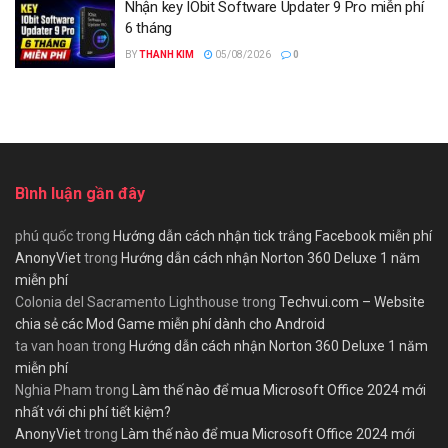
Nhận key IObit Software Updater 9 Pro miễn phí
6 tháng
BY
THANH KIM
05/08/2026
0
Bình luận gần đây
phú quốc
trong
Hướng dẫn cách nhận tick trắng Facebook miễn phí
AnonyViet
trong
Hướng dẫn cách nhận Norton 360 Deluxe 1 năm
miễn phí
Colonia del Sacramento Lighthouse
trong
Techvui.com – Website
chia sẻ các Mod Game miễn phí dành cho Android
ta van hoan
trong
Hướng dẫn cách nhận Norton 360 Deluxe 1 năm
miễn phí
Nghia Pham
trong
Làm thế nào để mua Microsoft Office 2024 mới
nhất với chi phí tiết kiệm?
AnonyViet
trong
Làm thế nào để mua Microsoft Office 2024 mới