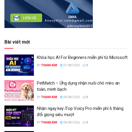
Bài viết mới
Khóa học AI For Beginners miễn phí từ Microsoft
BY
THANH KIM
07/08/2026
0
PetMatch – Ứng dụng nhận nuôi chó mèo an
toàn, minh bạch
BY
THANH KIM
06/08/2026
0
Nhận ngay key iTop Voicy Pro miễn phí 6 tháng
đổi giọng siêu mượt
BY
THANH KIM
06/08/2026
0