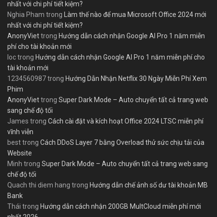
nhất với chi phí tiết kiệm?
Nghia Pham
trong
Làm thế nào để mua Microsoft Office 2024 mới
nhất với chi phí tiết kiệm?
AnonyViet
trong
Hướng dẫn cách nhận Google AI Pro 1 năm miễn
phí cho tài khoản mới
loc
trong
Hướng dẫn cách nhận Google AI Pro 1 năm miễn phí cho
tài khoản mới
1234560987
trong
Hướng Dẫn Nhận Netflix 30 Ngày Miễn Phí Xem
Phim
AnonyViet
trong
Super Dark Mode – Auto chuyển tất cả trang web
sang chế độ tối
James
trong
Cách cài đặt và kích hoạt Office 2024 LTSC miễn phí
vĩnh viễn
best
trong
Cách DDoS Layer 7 bằng Overload thử sức chịu tải của
Website
Minh
trong
Super Dark Mode – Auto chuyển tất cả trang web sang
chế độ tối
Quach thi diem hang
trong
Hướng dẫn chế ảnh số dư tài khoản MB
Bank
Thái
trong
Hướng dẫn cách nhận 200GB MultCloud miễn phí mới