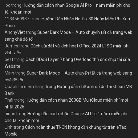
loc
trong
Hướng dẫn cách nhận Google AI Pro 1 năm miễn phí cho
tài khoản mới
1234560987
trong
Hướng Dẫn Nhận Netflix 30 Ngày Miễn Phí Xem
Phim
AnonyViet
trong
Super Dark Mode – Auto chuyển tất cả trang web
sang chế độ tối
James
trong
Cách cài đặt và kích hoạt Office 2024 LTSC miễn phí
vĩnh viễn
best
trong
Cách DDoS Layer 7 bằng Overload thử sức chịu tải của
Website
Minh
trong
Super Dark Mode – Auto chuyển tất cả trang web sang
chế độ tối
Quach thi diem hang
trong
Hướng dẫn chế ảnh số dư tài khoản MB
Bank
Thái
trong
Hướng dẫn cách nhận 200GB MultCloud miễn phí mới
nhất 2026
hiupc
trong
Hướng dẫn cách nhận Google AI Pro 1 năm miễn phí
cho tài khoản mới
Linh
trong
Cách hoàn thuế TNCN không cần chứng từ trên eTax
Mobile