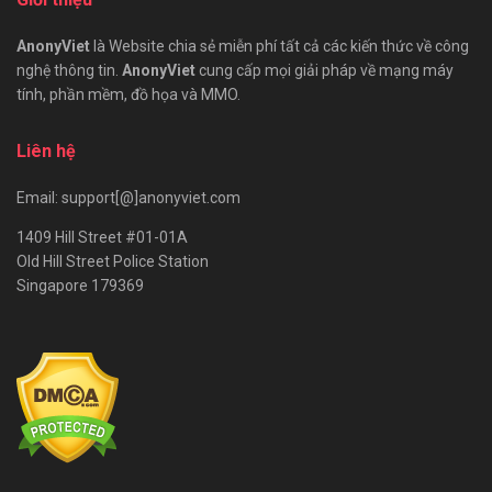
AnonyViet
là Website chia sẻ miễn phí tất cả các kiến thức về công
nghệ thông tin.
AnonyViet
cung cấp mọi giải pháp về mạng máy
tính, phần mềm, đồ họa và MMO.
Liên hệ
Email: support[@]anonyviet.com
1409 Hill Street #01-01A
Old Hill Street Police Station
Singapore 179369