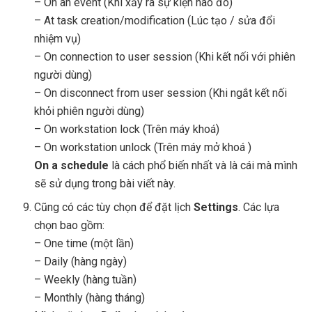
– On an event (Khi xảy ra sự kiện nào đó)
– At task creation/modification (Lúc tạo / sửa đổi
nhiệm vụ)
– On connection to user session (Khi kết nối với phiên
người dùng)
– On disconnect from user session (Khi ngắt kết nối
khỏi phiên người dùng)
– On workstation lock (Trên máy khoá)
– On workstation unlock (Trên máy mở khoá )
On a schedule
là cách phổ biến nhất và là cái mà mình
sẽ sử dụng trong bài viết này.
Cũng có các tùy chọn để đặt lịch
Settings
. Các lựa
chọn bao gồm:
– One time (một lần)
– Daily (hàng ngày)
– Weekly (hàng tuần)
– Monthly (hàng tháng)