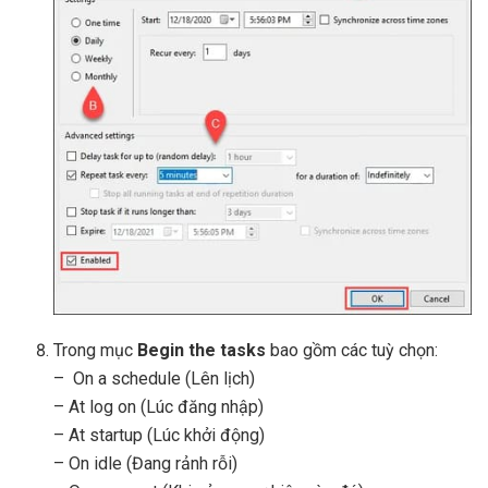
Trong mục
Begin the tasks
bao gồm các tuỳ chọn:
– On a schedule (Lên lịch)
– At log on (Lúc đăng nhập)
– At startup (Lúc khởi động)
– On idle (Đang rảnh rỗi)