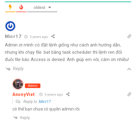
oldest
Micr17
5 years ago
Admin ơi mình có đặt lệnh giống như cách anh hướng dẫn,
nhưng khi chạy file .bat bằng task scheduler thì lệnh ren đổi
đuôi file báo Access is denied. Anh giúp em với, cám ơn nhiều!
Reply
Admin
AnonyViet
5 years ago
Reply to
Micr17
có thể bạn chưa có quyền admin rồi
Reply