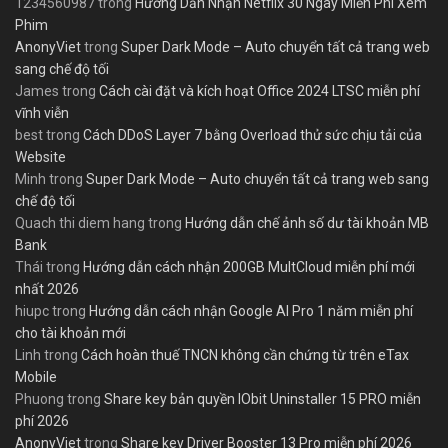
1234560987
trong
Hướng Dẫn Nhận Netflix 30 Ngày Miễn Phí Xem
Phim
AnonyViet
trong
Super Dark Mode – Auto chuyển tất cả trang web
sang chế độ tối
James
trong
Cách cài đặt và kích hoạt Office 2024 LTSC miễn phí
vĩnh viễn
best
trong
Cách DDoS Layer 7 bằng Overload thử sức chịu tải của
Website
Minh
trong
Super Dark Mode – Auto chuyển tất cả trang web sang
chế độ tối
Quach thi diem hang
trong
Hướng dẫn chế ảnh số dư tài khoản MB
Bank
Thái
trong
Hướng dẫn cách nhận 200GB MultCloud miễn phí mới
nhất 2026
hiupc
trong
Hướng dẫn cách nhận Google AI Pro 1 năm miễn phí
cho tài khoản mới
Linh
trong
Cách hoàn thuế TNCN không cần chứng từ trên eTax
Mobile
Phuong
trong
Share key bản quyền IObit Uninstaller 15 PRO miễn
phí 2026
AnonyViet
trong
Share key Driver Booster 13 Pro miễn phí 2026