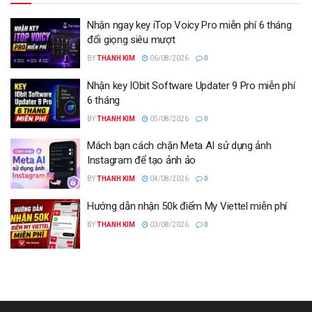
Nhận ngay key iTop Voicy Pro miễn phí 6 tháng
đổi giọng siêu mượt
BY
THANH KIM
06/08/2026
0
Nhận key IObit Software Updater 9 Pro miễn phí
6 tháng
BY
THANH KIM
05/08/2026
0
Mách bạn cách chặn Meta AI sử dụng ảnh
Instagram để tạo ảnh ảo
BY
THANH KIM
04/08/2026
0
Hướng dẫn nhận 50k điểm My Viettel miễn phí
BY
THANH KIM
03/08/2026
0