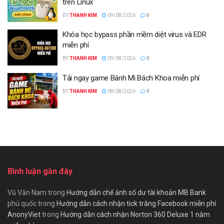
trên Linux
BY
THANH KIM
09/08/2026
0
Khóa học bypass phần mềm diệt virus và EDR
miễn phí
BY
THANH KIM
09/08/2026
0
Tải ngay game Bánh Mì Bách Khoa miễn phí
BY
THANH KIM
08/08/2026
0
Bình luận gần đây
Vũ Văn Nam
trong
Hướng dẫn chế ảnh số dư tài khoản MB Bank
phú quốc
trong
Hướng dẫn cách nhận tick trắng Facebook miễn phí
AnonyViet
trong
Hướng dẫn cách nhận Norton 360 Deluxe 1 năm