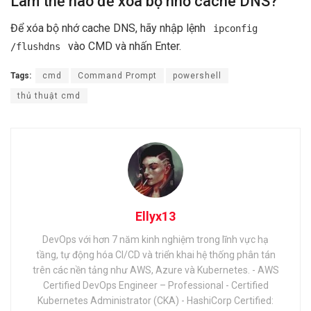
Làm thế nào để xóa bộ nhớ cache DNS?
Để xóa bộ nhớ cache DNS, hãy nhập lệnh
ipconfig
vào CMD và nhấn Enter.
/flushdns
Tags:
cmd
Command Prompt
powershell
thủ thuật cmd
Ellyx13
DevOps với hơn 7 năm kinh nghiệm trong lĩnh vực hạ
tầng, tự động hóa CI/CD và triển khai hệ thống phân tán
trên các nền tảng như AWS, Azure và Kubernetes. - AWS
Certified DevOps Engineer – Professional - Certified
Kubernetes Administrator (CKA) - HashiCorp Certified: