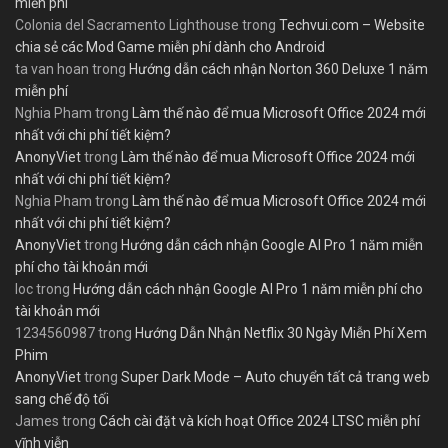
miễn phí
Colonia del Sacramento Lighthouse
trong
Techvui.com – Website
chia sẻ các Mod Game miễn phí dành cho Android
ta van hoan
trong
Hướng dẫn cách nhận Norton 360 Deluxe 1 năm
miễn phí
Nghia Pham
trong
Làm thế nào để mua Microsoft Office 2024 mới
nhất với chi phí tiết kiệm?
AnonyViet
trong
Làm thế nào để mua Microsoft Office 2024 mới
nhất với chi phí tiết kiệm?
Nghia Pham
trong
Làm thế nào để mua Microsoft Office 2024 mới
nhất với chi phí tiết kiệm?
AnonyViet
trong
Hướng dẫn cách nhận Google AI Pro 1 năm miễn
phí cho tài khoản mới
loc
trong
Hướng dẫn cách nhận Google AI Pro 1 năm miễn phí cho
tài khoản mới
1234560987
trong
Hướng Dẫn Nhận Netflix 30 Ngày Miễn Phí Xem
Phim
AnonyViet
trong
Super Dark Mode – Auto chuyển tất cả trang web
sang chế độ tối
James
trong
Cách cài đặt và kích hoạt Office 2024 LTSC miễn phí
vĩnh viễn