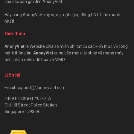
của các bạn gửi đến AnonyViet.
Hãy cùng AnonyViet xây dựng một cộng đồng CNTT lớn mạnh
nhất!
Giới thiệu
AnonyViet
là Website chia sẻ miễn phí tất cả các kiến thức về công
nghệ thông tin.
AnonyViet
cung cấp mọi giải pháp về mạng máy
tính, phần mềm, đồ họa và MMO.
Liên hệ
Email: support[@]anonyviet.com
1409 Hill Street #01-01A
Old Hill Street Police Station
Singapore 179369