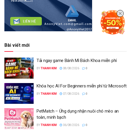
Bài viết mới
Tải ngay game Bánh Mì Bách Khoa miễn phí
BY
THANH KIM
08/08/2026
0
Khóa học AI For Beginners miễn phí từ Microsoft
BY
THANH KIM
07/08/2026
0
PetMatch – Ứng dụng nhận nuôi chó mèo an
toàn, minh bạch
BY
THANH KIM
06/08/2026
0