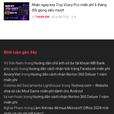
Nhận ngay key iTop Voicy Pro miễn phí 6 tháng
đổi giọng siêu mượt
BY
THANH KIM
06/08/2026
0
Bình luận gần đây
Vũ Văn Nam
trong
Hướng dẫn chế ảnh số dư tài khoản MB Bank
phú quốc
trong
Hướng dẫn cách nhận tick trắng Facebook miễn phí
AnonyViet
trong
Hướng dẫn cách nhận Norton 360 Deluxe 1 năm
miễn phí
Colonia del Sacramento Lighthouse
trong
Techvui.com – Website
chia sẻ các Mod Game miễn phí dành cho Android
ta van hoan
trong
Hướng dẫn cách nhận Norton 360 Deluxe 1 năm
miễn phí
Nghia Pham
trong
Làm thế nào để mua Microsoft Office 2024 mới
nhất với chi phí tiết kiệm?