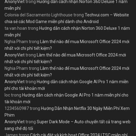
AnonyViet
trong
Hướng dẫn cách nhận Norton 360 Deluxe 1 năm
miễn phí
Colonia del Sacramento Lighthouse
trong
Techvui.com – Website
chia sẻ các Mod Game miễn phí dành cho Android
ta van hoan
trong
Hướng dẫn cách nhận Norton 360 Deluxe 1 năm
miễn phí
Nghia Pham
trong
Làm thế nào để mua Microsoft Office 2024 mới
nhất với chi phí tiết kiệm?
AnonyViet
trong
Làm thế nào để mua Microsoft Office 2024 mới
nhất với chi phí tiết kiệm?
Nghia Pham
trong
Làm thế nào để mua Microsoft Office 2024 mới
nhất với chi phí tiết kiệm?
AnonyViet
trong
Hướng dẫn cách nhận Google AI Pro 1 năm miễn
phí cho tài khoản mới
loc
trong
Hướng dẫn cách nhận Google AI Pro 1 năm miễn phí cho
tài khoản mới
1234560987
trong
Hướng Dẫn Nhận Netflix 30 Ngày Miễn Phí Xem
Phim
AnonyViet
trong
Super Dark Mode – Auto chuyển tất cả trang web
sang chế độ tối
James
trong
Cách cài đặt và kích hoạt Office 2024 LTSC miễn phí