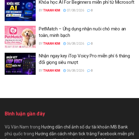
Khóa học AI For Beginners miễn phí từ Microsoft
BY
THANH KIM
07/08/2026
0
PetMatch – Ứng dụng nhận nuôi chó mèo an
toàn, minh bạch
BY
THANH KIM
06/08/2026
0
Nhận ngay key iTop Voicy Pro miễn phí 6 tháng
đổi giọng siêu mượt
BY
THANH KIM
06/08/2026
0
Bình luận gần đây
Vũ Văn Nam
trong
Hướng dẫn chế ảnh số dư tài khoản MB Bank
phú quốc
trong
Hướng dẫn cách nhận tick trắng Facebook miễn phí