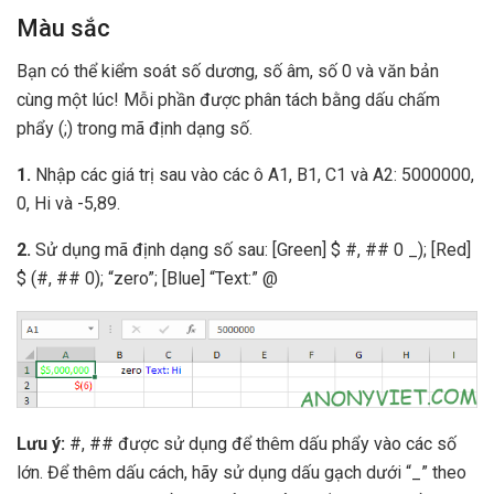
Màu sắc
Bạn có thể kiểm soát số dương, số âm, số 0 và văn bản
cùng một lúc! Mỗi phần được phân tách bằng dấu chấm
phẩy (;) trong mã định dạng số.
1.
Nhập các giá trị sau vào các ô A1, B1, C1 và A2: 5000000,
0, Hi và -5,89.
2.
Sử dụng mã định dạng số sau: [Green] $ #, ## 0 _); [Red]
$ (#, ## 0); “zero”; [Blue] “Text:” @
Lưu ý:
#, ## được sử dụng để thêm dấu phẩy vào các số
lớn. Để thêm dấu cách, hãy sử dụng dấu gạch dưới “_” theo