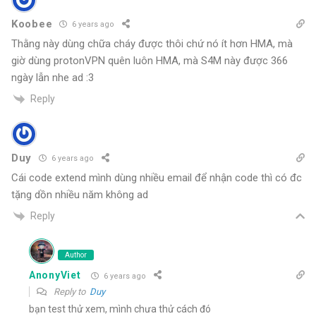
Koobee
6 years ago
Thằng này dùng chữa cháy được thôi chứ nó ít hơn HMA, mà
giờ dùng protonVPN quên luôn HMA, mà S4M này được 366
ngày lẫn nhe ad :3
Reply
Duy
6 years ago
Cái code extend mình dùng nhiều email để nhận code thì có đc
tặng dồn nhiều năm không ad
Reply
Author
AnonyViet
6 years ago
Reply to
Duy
bạn test thử xem, mình chưa thử cách đó