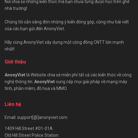
Nơi chia sẻ những kiến thức mà bạn chưa từng được học trên ghế
nhà trường!
Chúng tôi sẵn sàng đón những ý kiến đóng góp, cũng như bài viết
của các bạn gửi đến AnonyViet.
Hãy cùng AnonyViet xây dựng một cộng đồng CNTT lớn mạnh
nhất!
Giới thiệu
AnonyViet
là Website chia sẻ miễn phí tất cả các kiến thức về công
nghệ thông tin.
AnonyViet
cung cấp mọi giải pháp về mạng máy
tính, phần mềm, đồ họa và MMO.
Liên hệ
Email: support[@]anonyviet.com
1409 Hill Street #01-01A
Old Hill Street Police Station