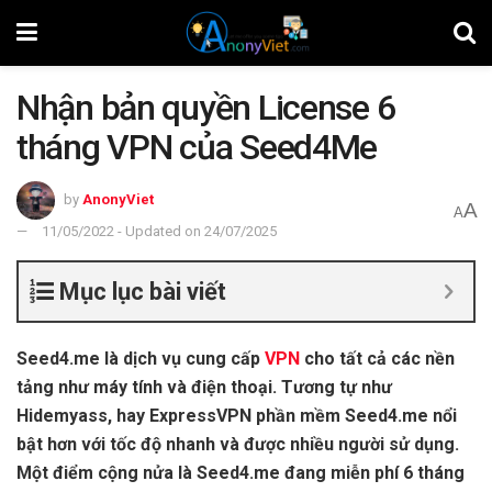
Nhận bản quyền License 6
tháng VPN của Seed4Me
by
AnonyViet
A
A
11/05/2022 - Updated on 24/07/2025
Mục lục bài viết
Seed4.me là dịch vụ cung cấp
VPN
cho tất cả các nền
tảng như máy tính và điện thoại. Tương tự như
Hidemyass, hay ExpressVPN phần mềm Seed4.me nổi
bật hơn với tốc độ nhanh và được nhiều người sử dụng.
Một điểm cộng nửa là Seed4.me đang miễn phí 6 tháng