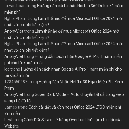
ta van hoan
trong
Hướng dẫn cách nhận Norton 360 Deluxe 1 năm
miễn phí
Nghia Pham
trong
Làm thế nào để mua Microsoft Office 2024 mới
nhất với chi phí tiết kiệm?
AnonyViet
trong
Làm thế nào để mua Microsoft Office 2024 mới
nhất với chi phí tiết kiệm?
Nghia Pham
trong
Làm thế nào để mua Microsoft Office 2024 mới
nhất với chi phí tiết kiệm?
AnonyViet
trong
Hướng dẫn cách nhận Google AI Pro 1 năm miễn
phí cho tài khoản mới
loc
trong
Hướng dẫn cách nhận Google AI Pro 1 năm miễn phí cho
tài khoản mới
1234560987
trong
Hướng Dẫn Nhận Netflix 30 Ngày Miễn Phí Xem
Phim
AnonyViet
trong
Super Dark Mode – Auto chuyển tất cả trang web
sang chế độ tối
James
trong
Cách cài đặt và kích hoạt Office 2024 LTSC miễn phí
vĩnh viễn
best
trong
Cách DDoS Layer 7 bằng Overload thử sức chịu tải của
Website