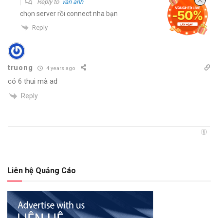
Reply to
văn anh
chọn server rồi connect nha bạn
Reply
truong
4 years ago
có 6 thui mà ad
Reply
Liên hệ Quảng Cáo