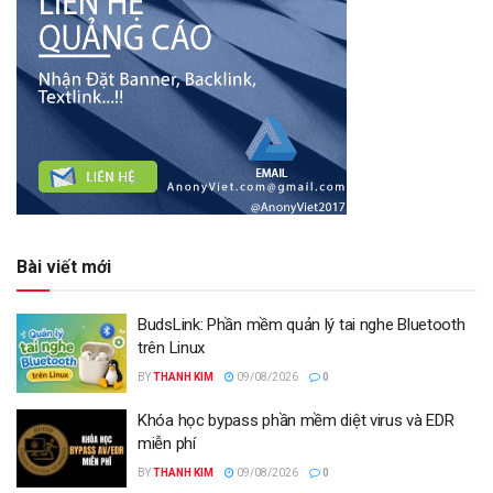
Bài viết mới
BudsLink: Phần mềm quản lý tai nghe Bluetooth
trên Linux
BY
THANH KIM
09/08/2026
0
Khóa học bypass phần mềm diệt virus và EDR
miễn phí
BY
THANH KIM
09/08/2026
0