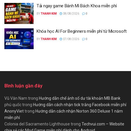
Tải ngay game Bánh Mì Bách Khoa miễn phí
BY
THANH KIM
08/08/2026
0
Khóa học AI For Beginners miễn phí từ Microsoft
BY
THANH KIM
07/08/2026
0
Bình luận gần đây
Vũ Văn Nam
trong
Hướng dẫn chế ảnh số dư tài khoản MB Bank
phú quốc
trong
Hướng dẫn cách nhận tick trắng Facebook miễn phí
AnonyViet
trong
Hướng dẫn cách nhận Norton 360 Deluxe 1 năm
miễn phí
Colonia del Sacramento Lighthouse
trong
Techvui.com – Website
chia sẻ các Mod Game miễn phí dành cho Android