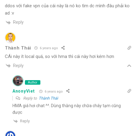
ddos với fake vpn của cái này là nó ko tìm dc mình đâu phải ko
ad :v
Reply
Thành Thái
6 years ago
CÁi này ít local quá, so với hma thì cái này hơi kém hơn
Reply
Author
AnonyViet
6 years ago
Reply to
Thành Thái
HMA giá hơi chat ^^. Dùng thằng này chữa cháy tạm cũng
được
Reply