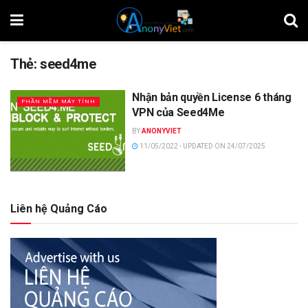
Thẻ:
seed4me
Nhận bản quyền License 6 tháng
PHẦN MỀM MÁY TÍNH
VPN của Seed4Me
BY
ANONYVIET
11/05/2022 - UPDATED ON 24/07/2025
Liên hệ Quảng Cáo