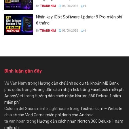
BY
THANH KIM
06/08/2026
0
Nhận key IObit Software Updater 9 Pro miễn phí
6 tháng
BY
THANH KIM
05/08/2026
0
Bình luận gần đây
Vũ Văn Nam
trong
Hướng dẫn chế ảnh số dư tài khoản MB Bank
phú quốc
trong
Hướng dẫn cách nhận tick trắng Facebook miễn phí
AnonyViet
trong
Hướng dẫn cách nhận Norton 360 Deluxe 1 năm
miễn phí
Colonia del Sacramento Lighthouse
trong
Techvui.com – Website
chia sẻ các Mod Game miễn phí dành cho Android
ta van hoan
trong
Hướng dẫn cách nhận Norton 360 Deluxe 1 năm
miễn phí