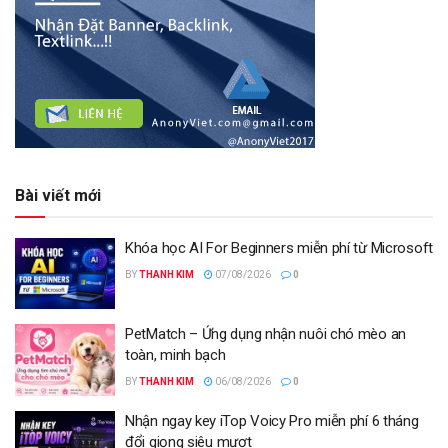
Bài viết mới
Khóa học AI For Beginners miễn phí từ Microsoft
BY
THANH KIM
07/08/2026
0
PetMatch – Ứng dụng nhận nuôi chó mèo an
toàn, minh bạch
BY
THANH KIM
06/08/2026
0
Nhận ngay key iTop Voicy Pro miễn phí 6 tháng
đổi giọng siêu mượt