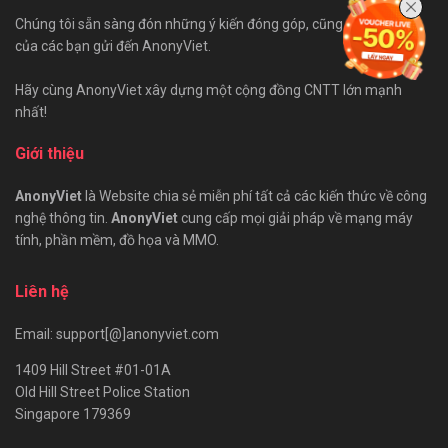
Chúng tôi sẵn sàng đón những ý kiến đóng góp, cũng như bài viết
của các bạn gửi đến AnonyViet.
Hãy cùng AnonyViet xây dựng một cộng đồng CNTT lớn mạnh
nhất!
Giới thiệu
AnonyViet
là Website chia sẻ miễn phí tất cả các kiến thức về công
nghệ thông tin.
AnonyViet
cung cấp mọi giải pháp về mạng máy
tính, phần mềm, đồ họa và MMO.
Liên hệ
Email: support[@]anonyviet.com
1409 Hill Street #01-01A
Old Hill Street Police Station
Singapore 179369