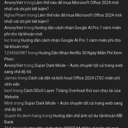
AnonyViet
trong
Làm thế nào để mua Microsoft Office 2024 mới
nhất với chi phí tiết kiệm?
Nghia Pham
trong
Làm thế nào để mua Microsoft Office 2024 mới
nhất với chi phí tiết kiệm?
AnonyViet
trong
Hướng dẫn cách nhận Google AI Pro 1 năm miễn
phí cho tài khoản mới
loc
trong
Hướng dẫn cách nhận Google AI Pro 1 năm miễn phí cho
tài khoản mới
1234560987
trong
Hướng Dẫn Nhận Netflix 30 Ngày Miễn Phí Xem
Phim
AnonyViet
trong
Super Dark Mode – Auto chuyển tất cả trang web
sang chế độ tối
James
trong
Cách cài đặt và kích hoạt Office 2024 LTSC miễn phí
vĩnh viễn
best
trong
Cách DDoS Layer 7 bằng Overload thử sức chịu tải của
Website
Minh
trong
Super Dark Mode – Auto chuyển tất cả trang web sang
chế độ tối
Quach thi diem hang
trong
Hướng dẫn chế ảnh số dư tài khoản MB
Bank