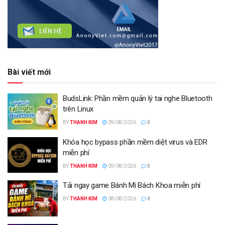
Bài viết mới
BudsLink: Phần mềm quản lý tai nghe Bluetooth
trên Linux
BY
THANH KIM
09/08/2026
0
Khóa học bypass phần mềm diệt virus và EDR
miễn phí
BY
THANH KIM
09/08/2026
0
Tải ngay game Bánh Mì Bách Khoa miễn phí
BY
THANH KIM
08/08/2026
0