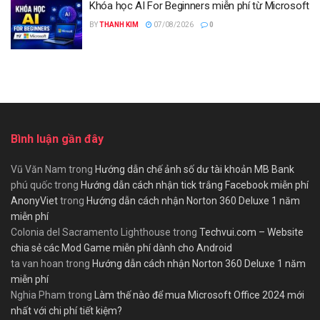
Khóa học AI For Beginners miễn phí từ Microsoft
BY
THANH KIM
07/08/2026
0
Bình luận gần đây
Vũ Văn Nam
trong
Hướng dẫn chế ảnh số dư tài khoản MB Bank
phú quốc
trong
Hướng dẫn cách nhận tick trắng Facebook miễn phí
AnonyViet
trong
Hướng dẫn cách nhận Norton 360 Deluxe 1 năm
miễn phí
Colonia del Sacramento Lighthouse
trong
Techvui.com – Website
chia sẻ các Mod Game miễn phí dành cho Android
ta van hoan
trong
Hướng dẫn cách nhận Norton 360 Deluxe 1 năm
miễn phí
Nghia Pham
trong
Làm thế nào để mua Microsoft Office 2024 mới
nhất với chi phí tiết kiệm?