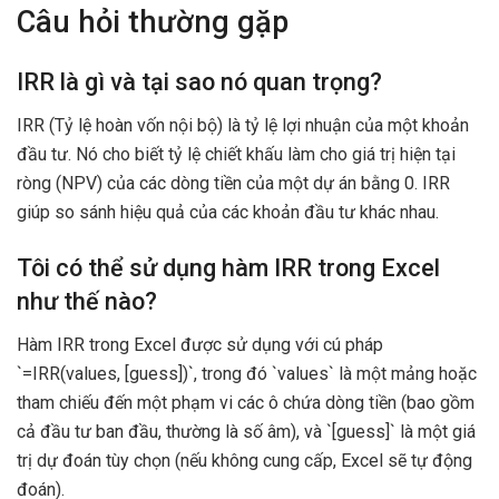
Câu hỏi thường gặp
IRR là gì và tại sao nó quan trọng?
IRR (Tỷ lệ hoàn vốn nội bộ) là tỷ lệ lợi nhuận của một khoản
đầu tư. Nó cho biết tỷ lệ chiết khấu làm cho giá trị hiện tại
ròng (NPV) của các dòng tiền của một dự án bằng 0. IRR
giúp so sánh hiệu quả của các khoản đầu tư khác nhau.
Tôi có thể sử dụng hàm IRR trong Excel
như thế nào?
Hàm IRR trong Excel được sử dụng với cú pháp
`=IRR(values, [guess])`, trong đó `values` là một mảng hoặc
tham chiếu đến một phạm vi các ô chứa dòng tiền (bao gồm
cả đầu tư ban đầu, thường là số âm), và `[guess]` là một giá
trị dự đoán tùy chọn (nếu không cung cấp, Excel sẽ tự động
đoán).