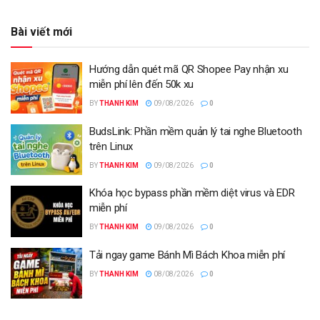
Bài viết mới
Hướng dẫn quét mã QR Shopee Pay nhận xu
miễn phí lên đến 50k xu
BY
THANH KIM
09/08/2026
0
BudsLink: Phần mềm quản lý tai nghe Bluetooth
trên Linux
BY
THANH KIM
09/08/2026
0
Khóa học bypass phần mềm diệt virus và EDR
miễn phí
BY
THANH KIM
09/08/2026
0
Tải ngay game Bánh Mì Bách Khoa miễn phí
BY
THANH KIM
08/08/2026
0