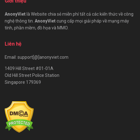
Giới thiệu
AnonyViet
là Website chia sẻ miễn phí tất cả các kiến thức về công
nghệ thông tin.
AnonyViet
cung cấp mọi giải pháp về mạng máy
tính, phần mềm, đồ họa và MMO.
Liên hệ
Email: support[@]anonyviet.com
1409 Hill Street #01-01A
Old Hill Street Police Station
Singapore 179369