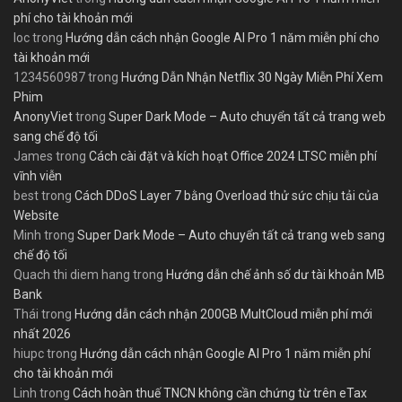
phí cho tài khoản mới
loc
trong
Hướng dẫn cách nhận Google AI Pro 1 năm miễn phí cho
tài khoản mới
1234560987
trong
Hướng Dẫn Nhận Netflix 30 Ngày Miễn Phí Xem
Phim
AnonyViet
trong
Super Dark Mode – Auto chuyển tất cả trang web
sang chế độ tối
James
trong
Cách cài đặt và kích hoạt Office 2024 LTSC miễn phí
vĩnh viễn
best
trong
Cách DDoS Layer 7 bằng Overload thử sức chịu tải của
Website
Minh
trong
Super Dark Mode – Auto chuyển tất cả trang web sang
chế độ tối
Quach thi diem hang
trong
Hướng dẫn chế ảnh số dư tài khoản MB
Bank
Thái
trong
Hướng dẫn cách nhận 200GB MultCloud miễn phí mới
nhất 2026
hiupc
trong
Hướng dẫn cách nhận Google AI Pro 1 năm miễn phí
cho tài khoản mới
Linh
trong
Cách hoàn thuế TNCN không cần chứng từ trên eTax