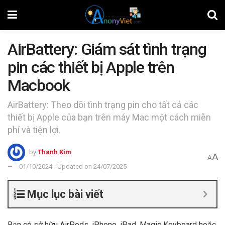
AirBattery: Giám sát tình trạng
pin các thiết bị Apple trên
Macbook
AirBattery: Theo dõi tình trạng pin cho tất cả các
thiết bị Apple của bạn trên máy Mac một cách miễn
phí và tiện lợi.
by
Thanh Kim
A
A
01/10/2024 - Updated on 24/07/2025
Mục lục bài viết
Bạn có sở hữu AirPods, iPhone, iPad, Magic Keyboard hoặc