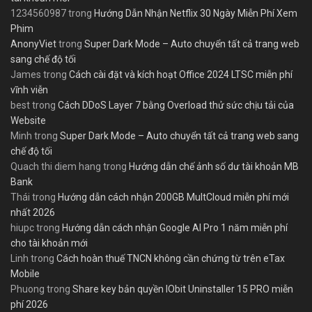
1234560987
trong
Hướng Dẫn Nhận Netflix 30 Ngày Miễn Phí Xem
Phim
AnonyViet
trong
Super Dark Mode – Auto chuyển tất cả trang web
sang chế độ tối
James
trong
Cách cài đặt và kích hoạt Office 2024 LTSC miễn phí
vĩnh viễn
best
trong
Cách DDoS Layer 7 bằng Overload thử sức chịu tải của
Website
Minh
trong
Super Dark Mode – Auto chuyển tất cả trang web sang
chế độ tối
Quach thi diem hang
trong
Hướng dẫn chế ảnh số dư tài khoản MB
Bank
Thái
trong
Hướng dẫn cách nhận 200GB MultCloud miễn phí mới
nhất 2026
hiupc
trong
Hướng dẫn cách nhận Google AI Pro 1 năm miễn phí
cho tài khoản mới
Linh
trong
Cách hoàn thuế TNCN không cần chứng từ trên eTax
Mobile
Phuong
trong
Share key bản quyền IObit Uninstaller 15 PRO miễn
phí 2026