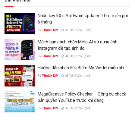
Nhận key IObit Software Updater 9 Pro miễn phí
6 tháng
BY
THANH KIM
05/08/2026
0
Mách bạn cách chặn Meta AI sử dụng ảnh
Instagram để tạo ảnh ảo
BY
THANH KIM
04/08/2026
0
Hướng dẫn nhận 50k điểm My Viettel miễn phí
BY
THANH KIM
03/08/2026
0
MegaCreative Policy Checker – Công cụ check
bản quyền YouTube trước khi đăng
BY
THANH KIM
02/08/2026
0