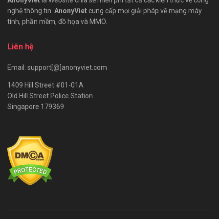
AnonyViet
là Website chia sẻ miễn phí tất cả các kiến thức về công
nghệ thông tin.
AnonyViet
cung cấp mọi giải pháp về mạng máy
tính, phần mềm, đồ họa và MMO.
Liên hệ
Email: support[@]anonyviet.com
1409 Hill Street #01-01A
Old Hill Street Police Station
Singapore 179369