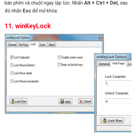
bàn phím và chuột ngay lập tức. Nhấn
Alt + Ctrl + Del,
sau
đó nhấn
Esc
để mở khóa.
11. winKeyLock