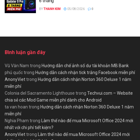
6 tháng
BY
THANH KIM
05/08/2026
0
Bình luận gần đây
Vũ Văn Nam
trong
Hướng dẫn chế ảnh số dư tài khoản MB Bank
phú quốc
trong
Hướng dẫn cách nhận tick trắng Facebook miễn phí
AnonyViet
trong
Hướng dẫn cách nhận Norton 360 Deluxe 1 năm
miễn phí
Colonia del Sacramento Lighthouse
trong
Techvui.com – Website
chia sẻ các Mod Game miễn phí dành cho Android
ta van hoan
trong
Hướng dẫn cách nhận Norton 360 Deluxe 1 năm
miễn phí
Nghia Pham
trong
Làm thế nào để mua Microsoft Office 2024 mới
nhất với chi phí tiết kiệm?
AnonyViet
trong
Làm thế nào để mua Microsoft Office 2024 mới