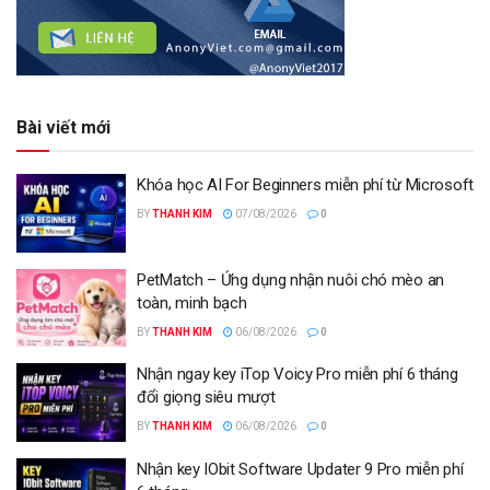
Bài viết mới
Khóa học AI For Beginners miễn phí từ Microsoft
BY
THANH KIM
07/08/2026
0
PetMatch – Ứng dụng nhận nuôi chó mèo an
toàn, minh bạch
BY
THANH KIM
06/08/2026
0
Nhận ngay key iTop Voicy Pro miễn phí 6 tháng
đổi giọng siêu mượt
BY
THANH KIM
06/08/2026
0
Nhận key IObit Software Updater 9 Pro miễn phí