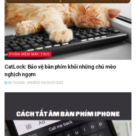
PHẦN MỀM MÁY TÍNH
CatLock: Bảo vệ bàn phím khỏi những chú mèo
nghịch ngợm
04/10/2024 - UPDATED ON 24/07/2025