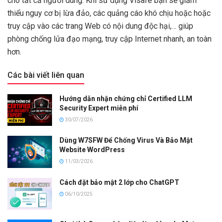
cho tất cả người dùng. Khi sử dụng Visafe bạn sẽ giảm
thiểu nguy cơ bị lừa đảo, các quảng cáo khó chịu hoặc hoặc
truy cập vào các trang Web có nội dung độc hại,… giúp
phòng chống lửa đạo mạng, truy cập Internet nhanh, an toàn
hơn.
Các bài viết liên quan
Hướng dẫn nhận chứng chỉ Certified LLM
Security Expert miễn phí
30/07/2026
Dùng W7SFW Để Chống Virus Và Bảo Mật
Website WordPress
11/03/2026
Cách đặt bảo mật 2 lớp cho ChatGPT
06/10/2025