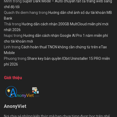
Minh
trong
Super Dark Mode – Auto chuyển tất cả trang web sang
chế độ tối
Quach thi diem hang
trong
Hướng dẫn chế ảnh số dư tài khoản MB
Bank
Thái
trong
Hướng dẫn cách nhận 200GB MultCloud miễn phí mới
nhất 2026
hiupc
trong
Hướng dẫn cách nhận Google AI Pro 1 năm miễn phí
cho tài khoản mới
Linh
trong
Cách hoàn thuế TNCN không cần chứng từ trên eTax
Mobile
Phuong
trong
Share key bản quyền IObit Uninstaller 15 PRO miễn
phí 2026
Giới thiệu
AnonyViet
Nơi chia sẻ những kiến thức mà bạn chưa từng được học trên ghế