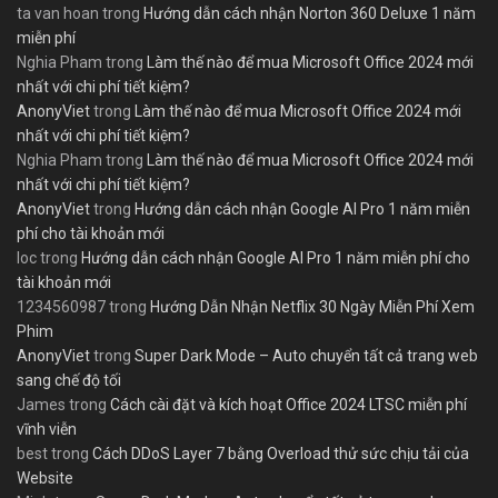
ta van hoan
trong
Hướng dẫn cách nhận Norton 360 Deluxe 1 năm
miễn phí
Nghia Pham
trong
Làm thế nào để mua Microsoft Office 2024 mới
nhất với chi phí tiết kiệm?
AnonyViet
trong
Làm thế nào để mua Microsoft Office 2024 mới
nhất với chi phí tiết kiệm?
Nghia Pham
trong
Làm thế nào để mua Microsoft Office 2024 mới
nhất với chi phí tiết kiệm?
AnonyViet
trong
Hướng dẫn cách nhận Google AI Pro 1 năm miễn
phí cho tài khoản mới
loc
trong
Hướng dẫn cách nhận Google AI Pro 1 năm miễn phí cho
tài khoản mới
1234560987
trong
Hướng Dẫn Nhận Netflix 30 Ngày Miễn Phí Xem
Phim
AnonyViet
trong
Super Dark Mode – Auto chuyển tất cả trang web
sang chế độ tối
James
trong
Cách cài đặt và kích hoạt Office 2024 LTSC miễn phí
vĩnh viễn
best
trong
Cách DDoS Layer 7 bằng Overload thử sức chịu tải của
Website