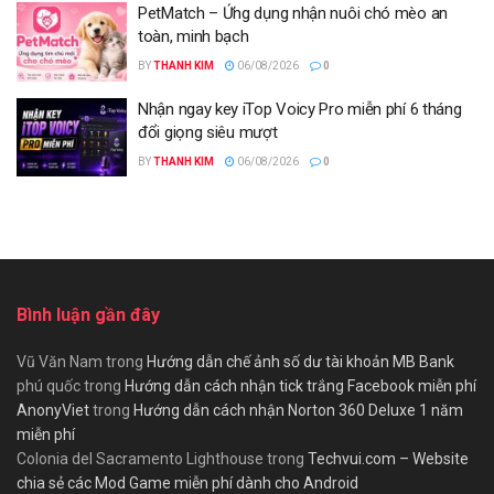
PetMatch – Ứng dụng nhận nuôi chó mèo an
toàn, minh bạch
BY
THANH KIM
06/08/2026
0
Nhận ngay key iTop Voicy Pro miễn phí 6 tháng
đổi giọng siêu mượt
BY
THANH KIM
06/08/2026
0
Bình luận gần đây
Vũ Văn Nam
trong
Hướng dẫn chế ảnh số dư tài khoản MB Bank
phú quốc
trong
Hướng dẫn cách nhận tick trắng Facebook miễn phí
AnonyViet
trong
Hướng dẫn cách nhận Norton 360 Deluxe 1 năm
miễn phí
Colonia del Sacramento Lighthouse
trong
Techvui.com – Website
chia sẻ các Mod Game miễn phí dành cho Android