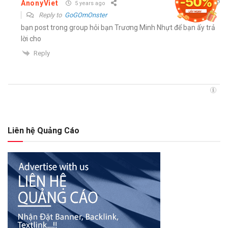
AnonyViet
5 years ago
Reply to
GoGOmOnster
bạn post trong group hỏi bạn Trương Minh Nhựt để bạn ấy trả
lời cho
Reply
Liên hệ Quảng Cáo