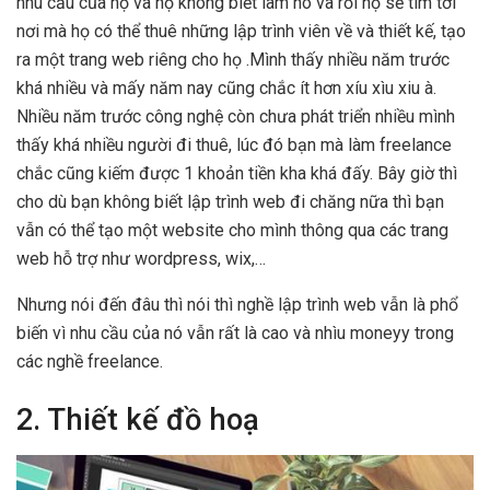
nhu cầu của họ và họ không biết làm nó và rồi họ sẽ tìm tới
nơi mà họ có thể thuê những lập trình viên về và thiết kế, tạo
ra một trang web riêng cho họ .Mình thấy nhiều năm trước
khá nhiều và mấy năm nay cũng chắc ít hơn xíu xìu xiu à.
Nhiều năm trước công nghệ còn chưa phát triển nhiều mình
thấy khá nhiều người đi thuê, lúc đó bạn mà làm freelance
chắc cũng kiếm được 1 khoản tiền kha khá đấy. Bây giờ thì
cho dù bạn không biết lập trình web đi chăng nữa thì bạn
vẫn có thể tạo một website cho mình thông qua các trang
web hỗ trợ như wordpress, wix,…
Nhưng nói đến đâu thì nói thì nghề lập trình web vẫn là phổ
biến vì nhu cầu của nó vẫn rất là cao và nhìu moneyy trong
các nghề freelance.
2. Thiết kế đồ hoạ