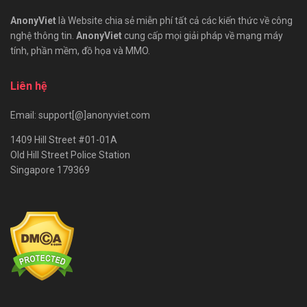
AnonyViet
là Website chia sẻ miễn phí tất cả các kiến thức về công
nghệ thông tin.
AnonyViet
cung cấp mọi giải pháp về mạng máy
tính, phần mềm, đồ họa và MMO.
Liên hệ
Email: support[@]anonyviet.com
1409 Hill Street #01-01A
Old Hill Street Police Station
Singapore 179369