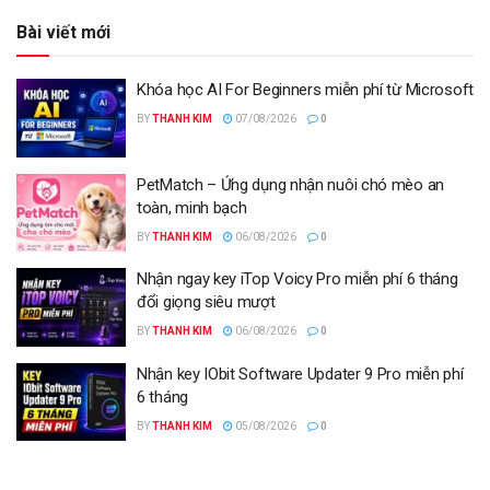
Bài viết mới
Khóa học AI For Beginners miễn phí từ Microsoft
BY
THANH KIM
07/08/2026
0
PetMatch – Ứng dụng nhận nuôi chó mèo an
toàn, minh bạch
BY
THANH KIM
06/08/2026
0
Nhận ngay key iTop Voicy Pro miễn phí 6 tháng
đổi giọng siêu mượt
BY
THANH KIM
06/08/2026
0
Nhận key IObit Software Updater 9 Pro miễn phí
6 tháng
BY
THANH KIM
05/08/2026
0