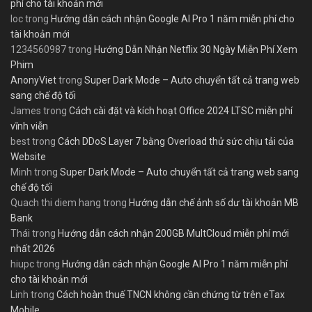
phí cho tài khoản mới
loc
trong
Hướng dẫn cách nhận Google AI Pro 1 năm miễn phí cho
tài khoản mới
1234560987
trong
Hướng Dẫn Nhận Netflix 30 Ngày Miễn Phí Xem
Phim
AnonyViet
trong
Super Dark Mode – Auto chuyển tất cả trang web
sang chế độ tối
James
trong
Cách cài đặt và kích hoạt Office 2024 LTSC miễn phí
vĩnh viễn
best
trong
Cách DDoS Layer 7 bằng Overload thử sức chịu tải của
Website
Minh
trong
Super Dark Mode – Auto chuyển tất cả trang web sang
chế độ tối
Quach thi diem hang
trong
Hướng dẫn chế ảnh số dư tài khoản MB
Bank
Thái
trong
Hướng dẫn cách nhận 200GB MultCloud miễn phí mới
nhất 2026
hiupc
trong
Hướng dẫn cách nhận Google AI Pro 1 năm miễn phí
cho tài khoản mới
Linh
trong
Cách hoàn thuế TNCN không cần chứng từ trên eTax
Mobile