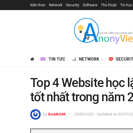
Kiến thức
Network
Security
Software
Thủ thuật
Tin học
TIN TỨC
NETWORK
SECURI
Top 4 Website học l
tốt nhất trong năm 
by
DeathGM
29/03/2022 - Updated on 25/07/2