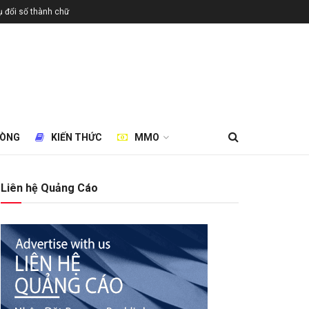
 đổi số thành chữ
HÒNG
KIẾN THỨC
MMO
Liên hệ Quảng Cáo