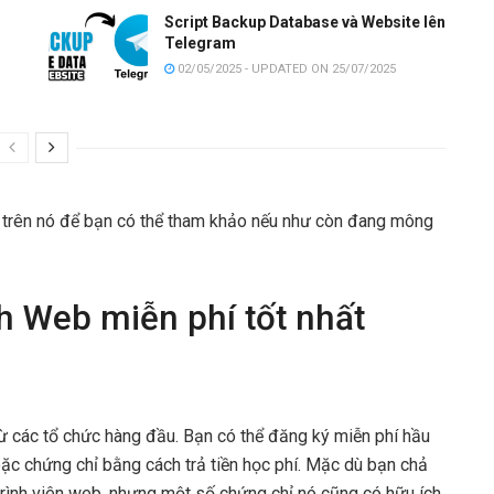
i
Script Backup Database và Website lên
Telegram
02/05/2025 - UPDATED ON 25/07/2025
c trên nó để bạn có thể tham khảo nếu như còn đang mông
h Web miễn phí tốt nhất
ừ các tổ chức hàng đầu. Bạn có thể đăng ký miễn phí hầu
ặc chứng chỉ bằng cách trả tiền học phí. Mặc dù bạn chả
trình viên web, nhưng một số chứng chỉ nó cũng có hữu ích