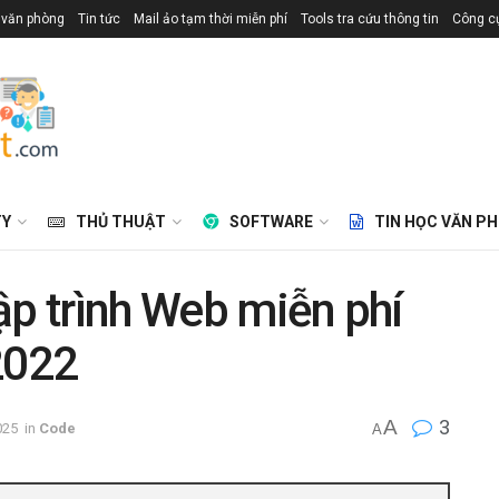
 văn phòng
Tin tức
Mail ảo tạm thời miễn phí
Tools tra cứu thông tin
Công cụ
TY
THỦ THUẬT
SOFTWARE
TIN HỌC VĂN P
ập trình Web miễn phí
2022
A
3
025
in
Code
A