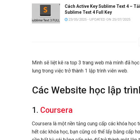
Cách Active Key Sublime Text 4 – Tả
Sublime Text 4 Full Key
23/05/2025 - UPDATED ON 25/07/2025
Mình sẽ liệt kê ra top 3 trang web mà mình đã họ
lung trong việc trở thành 1 lập trình viên web.
Các Website học lập trìn
1.
Coursera
Coursera là một nền tảng cung cấp các khóa học t
hết các khóa học, bạn cũng có thể lấy bằng cấp ho
cần bất kỳ cái bằng cấp nào để trở thành một lập 