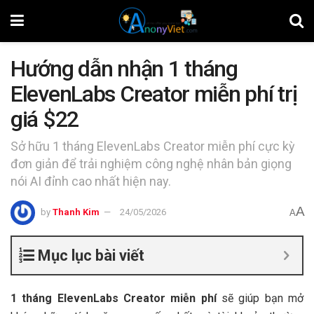
Hướng dẫn nhận 1 tháng
ElevenLabs Creator miễn phí trị
giá $22
Sở hữu 1 tháng ElevenLabs Creator miễn phí cực kỳ
đơn giản để trải nghiệm công nghệ nhân bản giọng
nói AI đỉnh cao nhất hiện nay.
A
by
Thanh Kim
24/05/2026
A
Mục lục bài viết
1 tháng ElevenLabs Creator miễn phí
sẽ giúp bạn mở