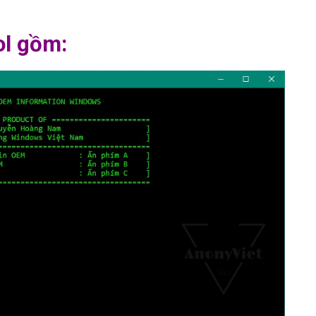
ol gồm: