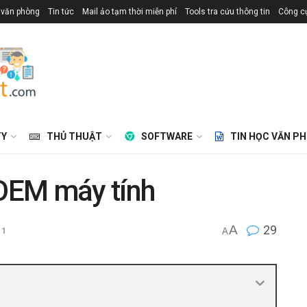
 văn phòng
Tin tức
Mail ảo tạm thời miễn phí
Tools tra cứu thông tin
Công cụ
TY
THỦ THUẬT
SOFTWARE
TIN HỌC VĂN P
 OEM máy tính
A
29
11
A