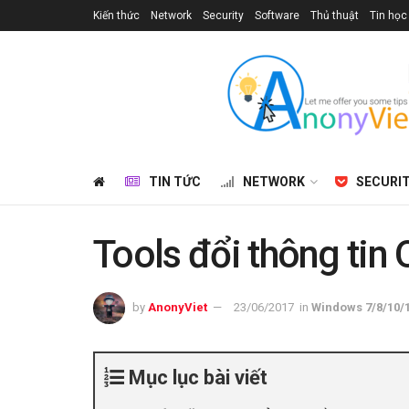
Kiến thức
Network
Security
Software
Thủ thuật
Tin học
TIN TỨC
NETWORK
SECURI
Tools đổi thông tin
by
AnonyViet
23/06/2017
in
Windows 7/8/10/
Mục lục bài viết