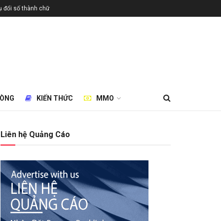
 đổi số thành chữ
HÒNG
KIẾN THỨC
MMO
Liên hệ Quảng Cáo