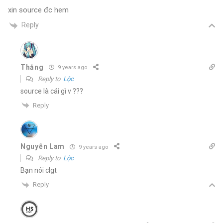
xin source đc hem
Reply
Thắng
9 years ago
Reply to
Lộc
source là cái gì v ???
Reply
Nguyễn Lam
9 years ago
Reply to
Lộc
Bạn nói clgt
Reply