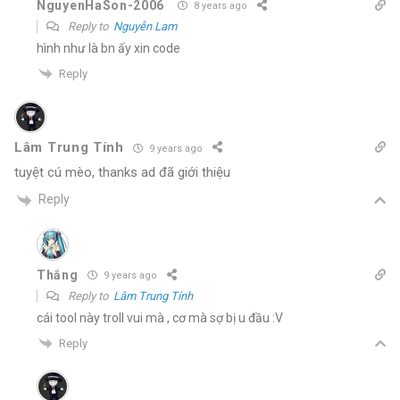
NguyenHaSon-2006
8 years ago
Reply to
Nguyễn Lam
hình như là bn ấy xin code
Reply
Lâm Trung Tính
9 years ago
tuyệt cú mèo, thanks ad đã giới thiệu
Reply
Thắng
9 years ago
Reply to
Lâm Trung Tính
cái tool này troll vui mà , cơ mà sợ bị u đầu :V
Reply