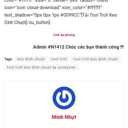
color=”#ffffff” size=”6″ center=”yes” radius=”round”
icon=”icon: cloud-download” icon_color=”#ffffff”
text_shadow=”0px 0px 1px #0099CC”]Tải Tool Troll Keo
Dính Chuột[/su_button]
Link dự phòng
Admin #N1412 Chúc các bạn thành công !!!
Tags:
keo dính chuột
tool troll
tool troll keo dính chuột
tool troll keo dính chuột by anonyviet
Minh Nhựt