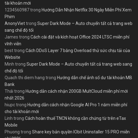
tài khoản mới
1234560987
trong
Hướng Dẫn Nhận Netflix 30 Ngày Miễn Phí Xem
Phim
AnonyViet
trong
Super Dark Mode – Auto chuyển tất cả trang web
sang chế độ tối
James
trong
Cách cài đặt và kích hoạt Office 2024 LTSC miễn phí
vĩnh viễn
best
trong
Cách DDoS Layer 7 bằng Overload thử sức chịu tải của
Website
Minh
trong
Super Dark Mode – Auto chuyển tất cả trang web sang
chế độ tối
Quach thi diem hang
trong
Hướng dẫn chế ảnh số dư tài khoản MB
Bank
Thái
trong
Hướng dẫn cách nhận 200GB MultCloud miễn phí mới
nhất 2026
hiupc
trong
Hướng dẫn cách nhận Google AI Pro 1 năm miễn phí
cho tài khoản mới
Linh
trong
Cách hoàn thuế TNCN không cần chứng từ trên eTax
Mobile
Phuong
trong
Share key bản quyền IObit Uninstaller 15 PRO miễn