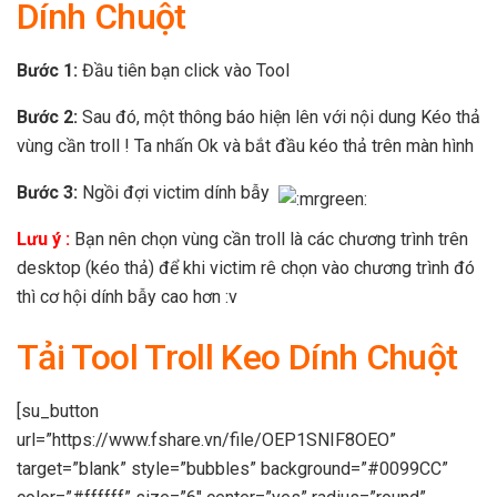
Dính Chuột
Bước 1:
Đầu tiên bạn click vào Tool
Bước 2:
Sau đó, một thông báo hiện lên với nội dung Kéo thả
vùng cần troll ! Ta nhấn Ok và bắt đầu kéo thả trên màn hình
Bước 3:
Ngồi đợi victim dính bẫy
Lưu ý :
Bạn nên chọn vùng cần troll là các chương trình trên
desktop (kéo thả) để khi victim rê chọn vào chương trình đó
thì cơ hội dính bẫy cao hơn :v
Tải Tool Troll Keo Dính Chuột
[su_button
url=”https://www.fshare.vn/file/OEP1SNIF8OEO”
target=”blank” style=”bubbles” background=”#0099CC”