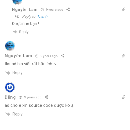
Nguyễn Lam
9 years ago
Reply to
Thành
Được nhé bạn !
Reply
Nguyễn Lam
9 years ago
tks ad bìa viết rất hữu ích :v
Reply
Dũng
3 years ago
ad cho e xin source code được ko ạ
Reply