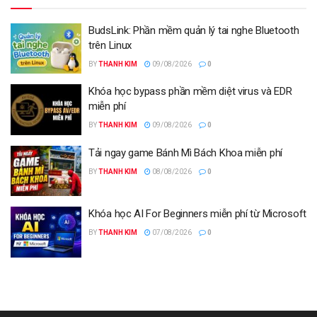
BudsLink: Phần mềm quản lý tai nghe Bluetooth
trên Linux
BY
THANH KIM
09/08/2026
0
Khóa học bypass phần mềm diệt virus và EDR
miễn phí
BY
THANH KIM
09/08/2026
0
Tải ngay game Bánh Mì Bách Khoa miễn phí
BY
THANH KIM
08/08/2026
0
Khóa học AI For Beginners miễn phí từ Microsoft
BY
THANH KIM
07/08/2026
0