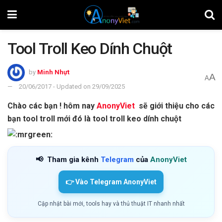
Tool Troll Keo Dính Chuột
by
Minh Nhựt
A
A
20/06/2017 - Updated on 29/09/2025
Chào các bạn ! hôm nay
AnonyViet
sẽ giới thiệu cho các
bạn tool troll mới đó là tool troll keo dính chuột
📢
Tham gia kênh
Telegram
của
AnonyViet
👉 Vào Telegram AnonyViet
Cập nhật bài mới, tools hay và thủ thuật IT nhanh nhất