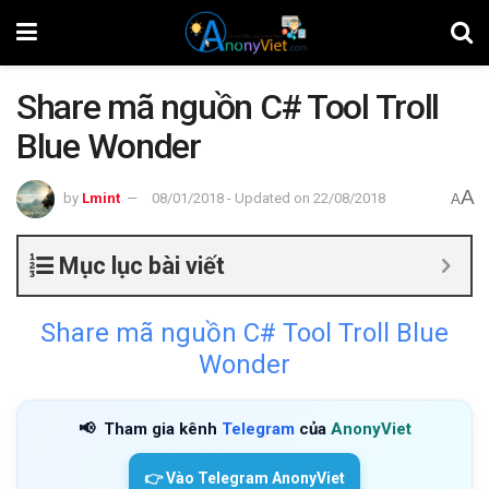
Share mã nguồn C# Tool Troll
Blue Wonder
A
by
Lmint
08/01/2018 - Updated on 22/08/2018
A
Mục lục bài viết
Share mã nguồn C# Tool Troll Blue
Wonder
📢
Tham gia kênh
Telegram
của
AnonyViet
👉 Vào Telegram AnonyViet