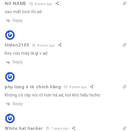
NO NAME
8 years ago
sao mất tool rồi ad
Reply
Hiden2105
8 years ago
Key cứu máy là gì v ad
Reply
phụ tùng ô tô chính hãng
8 years ago
Không có clip nói rõ hơn hả ad, hơi khó hiểu hichic
Reply
White hat hacker
7 years ago