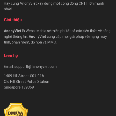
Hãy cùng AnonyViet xây dựng một cộng đồng CNTT lớn mạnh
nhất!
Giới thiệu
AnonyViet
là Website chia sẻ miễn phí tất cả các kiến thức về công
nghệ thông tin.
AnonyViet
cung cấp mọi giải pháp về mạng máy
tính, phần mềm, đồ họa và MMO.
Liên hệ
Email: support[@]anonyviet.com
1409 Hill Street #01-01A
Old Hill Street Police Station
Singapore 179369