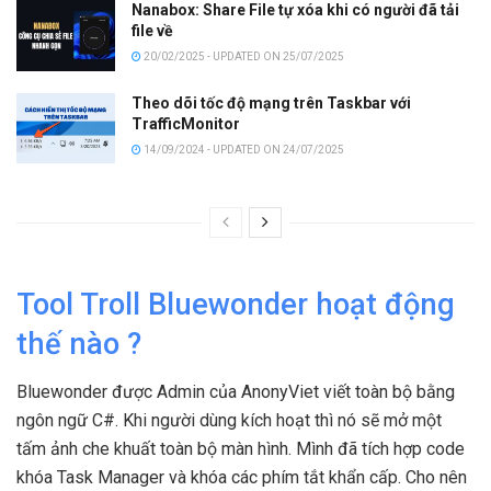
Nanabox: Share File tự xóa khi có người đã tải
file về
20/02/2025 - UPDATED ON 25/07/2025
Theo dõi tốc độ mạng trên Taskbar với
TrafficMonitor
14/09/2024 - UPDATED ON 24/07/2025
Tool Troll Bluewonder hoạt động
thế nào ?
Bluewonder được Admin của AnonyViet viết toàn bộ bằng
ngôn ngữ C#. Khi người dùng kích hoạt thì nó sẽ mở một
tấm ảnh che khuất toàn bộ màn hình. Mình đã tích hợp code
khóa Task Manager và khóa các phím tắt khẩn cấp. Cho nên