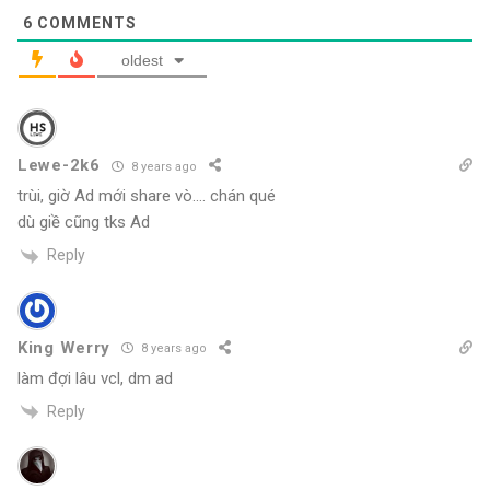
6
COMMENTS
oldest
Lewe-2k6
8 years ago
trùi, giờ Ad mới share vò…. chán qué
dù giề cũng tks Ad
Reply
King Werry
8 years ago
làm đợi lâu vcl, dm ad
Reply