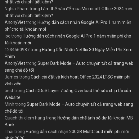
nhất với chi phí tiết kiệm?
Nghia Pham
trong
Làm thế nào để mua Microsoft Office 2024 mới
nhất với chi phí tiết kiệm?
AnonyViet
trong
Hướng dẫn cách nhận Google AI Pro 1 năm miễn
phí cho tài khoản mới
loc
trong
Hướng dẫn cách nhận Google AI Pro 1 năm miễn phí cho
tài khoản mới
1234560987
trong
Hướng Dẫn Nhận Netflix 30 Ngày Miễn Phí Xem
Phim
AnonyViet
trong
Super Dark Mode – Auto chuyển tất cả trang web
sang chế độ tối
James
trong
Cách cài đặt và kích hoạt Office 2024 LTSC miễn phí
vĩnh viễn
best
trong
Cách DDoS Layer 7 bằng Overload thử sức chịu tải của
Website
Minh
trong
Super Dark Mode – Auto chuyển tất cả trang web sang
chế độ tối
Quach thi diem hang
trong
Hướng dẫn chế ảnh số dư tài khoản MB
Bank
Thái
trong
Hướng dẫn cách nhận 200GB MultCloud miễn phí mới
nhất 2026