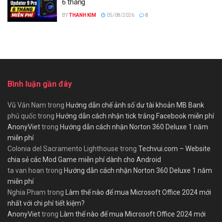
6 tháng
BY
THANH KIM
05/08/2026
0
Bình luận gần đây
Vũ Văn Nam
trong
Hướng dẫn chế ảnh số dư tài khoản MB Bank
phú quốc
trong
Hướng dẫn cách nhận tick trắng Facebook miễn phí
AnonyViet
trong
Hướng dẫn cách nhận Norton 360 Deluxe 1 năm
miễn phí
Colonia del Sacramento Lighthouse
trong
Techvui.com – Website
chia sẻ các Mod Game miễn phí dành cho Android
ta van hoan
trong
Hướng dẫn cách nhận Norton 360 Deluxe 1 năm
miễn phí
Nghia Pham
trong
Làm thế nào để mua Microsoft Office 2024 mới
nhất với chi phí tiết kiệm?
AnonyViet
trong
Làm thế nào để mua Microsoft Office 2024 mới