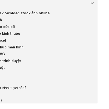
 download stock ảnh online
b
c cửa sổ
o kích thước
ixel
hụp màn hình
SVG
 trình duyệt
uột
n trình duyệt nào?
y?