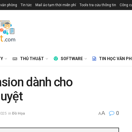
 văn phòng
Tin tức
Mail ảo tạm thời miễn phí
Tools tra cứu thông tin
Công cụ
TY
THỦ THUẬT
SOFTWARE
TIN HỌC VĂN P
sion dành cho
duyệt
A
0
2025
in
Đồ Họa
A