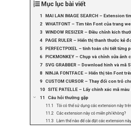
Mục lục bài viết
MAI LAN IMAGE SEARCH – Extension tìm
WHATFONT – Tìm tên Font của trang we
WINDOW RESIZER – Điều chỉnh kích thướ
PAGE RULER – Hiển thị thanh thước kẻ đ
PERFECTPIXEL – tính toán chi tiết từng p
PICKMONKEY – Chụp và chỉnh sửa ảnh c
SVG GRABBER – Download hình và mã 
NINJA FONTFACE – Hiển thị tên Font trên
CUSTOM CURSOR – Thay đổi con trỏ ch
SITE PATELLE – Lấy chính xác mã màu
Câu hỏi thường gặp
Tôi có thể sử dụng các extension này trê
Các extension này có miễn phí không?
Làm thế nào để cài đặt các extension nà