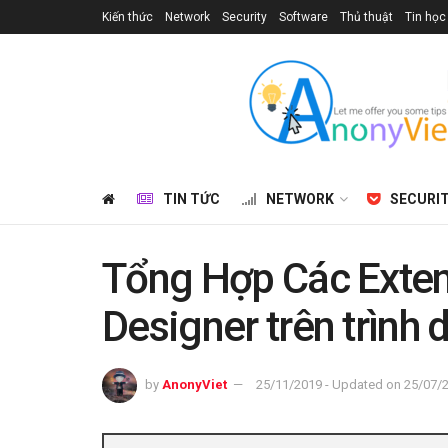
Kiến thức
Network
Security
Software
Thủ thuật
Tin học
TIN TỨC
NETWORK
SECURI
Tổng Hợp Các Exten
Designer trên trình 
by
AnonyViet
25/11/2019 - Updated on 25/07/