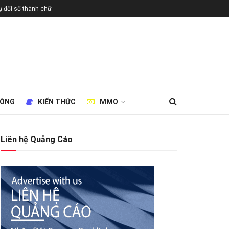
 đổi số thành chữ
HÒNG
KIẾN THỨC
MMO
Liên hệ Quảng Cáo