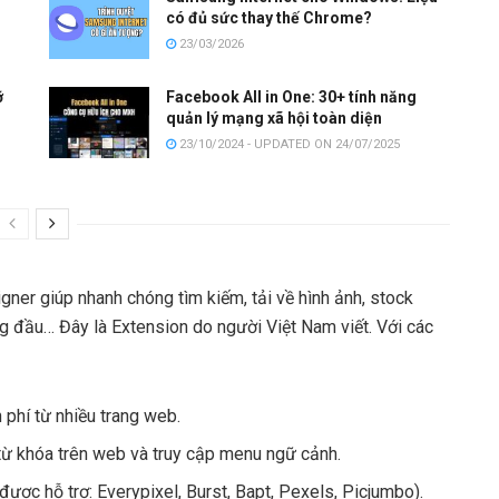
có đủ sức thay thế Chrome?
23/03/2026
ỡ
Facebook All in One: 30+ tính năng
quản lý mạng xã hội toàn diện
23/10/2024 - UPDATED ON 24/07/2025
ner giúp nhanh chóng tìm kiếm, tải về hình ảnh, stock
 đầu… Đây là Extension do người Việt Nam viết. Với các
phí từ nhiều trang web.
từ khóa trên web và truy cập menu ngữ cảnh.
được hỗ trợ: Everypixel, Burst, Bapt, Pexels, Picjumbo).