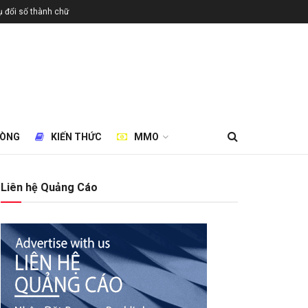
 đổi số thành chữ
HÒNG
KIẾN THỨC
MMO
Liên hệ Quảng Cáo