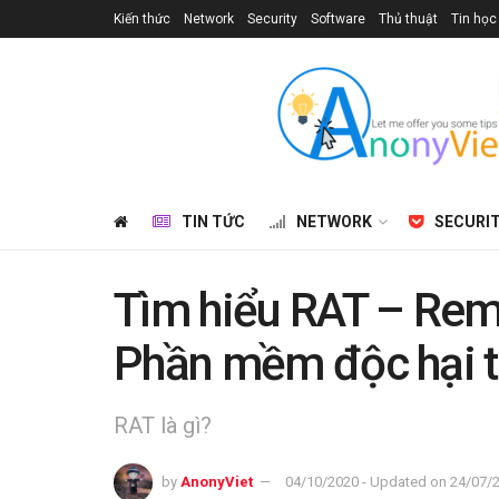
Kiến thức
Network
Security
Software
Thủ thuật
Tin học
TIN TỨC
NETWORK
SECURI
Tìm hiểu RAT – Rem
Phần mềm độc hại t
RAT là gì?
by
AnonyViet
04/10/2020 - Updated on 24/07/