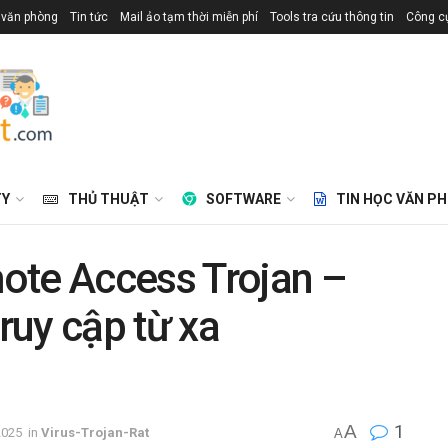
 văn phòng
Tin tức
Mail ảo tạm thời miễn phí
Tools tra cứu thông tin
Công cụ
TY
THỦ THUẬT
SOFTWARE
TIN HỌC VĂN P
ote Access Trojan –
ruy cập từ xa
A
1
2025
in
Virus-Trojan-Rat
A