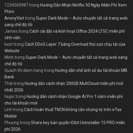
1234560987
trong
Hướng Dẫn Nhận Netflix 30 Ngày Miễn Phí Xem
Phim
AnonyViet
trong
Super Dark Mode – Auto chuyển tất cả trang web
sang chế độ tối
James
trong
Cách cài đặt và kích hoạt Office 2024 LTSC miễn phí
vĩnh viễn
best
trong
Cách DDoS Layer 7 bằng Overload thử sức chịu tải của
Website
Minh
trong
Super Dark Mode – Auto chuyển tất cả trang web sang
chế độ tối
Quach thi diem hang
trong
Hướng dẫn chế ảnh số dư tài khoản MB
Bank
Thái
trong
Hướng dẫn cách nhận 200GB MultCloud miễn phí mới
nhất 2026
hiupc
trong
Hướng dẫn cách nhận Google AI Pro 1 năm miễn phí
cho tài khoản mới
Linh
trong
Cách hoàn thuế TNCN không cần chứng từ trên eTax
Mobile
Phuong
trong
Share key bản quyền IObit Uninstaller 15 PRO miễn
phí 2026