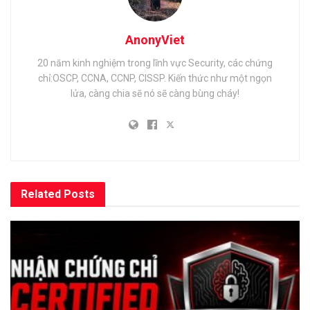
AnonyViet
20 năm kinh nghiệm trong lĩnh vực Security, các chứng
chỉ:OSCP, CCNA, CCNP, CISSP. Kiến thức như một ngọn
lửa, càng chia sẽ nó sẽ càng bùng cháy!
Related
Posts