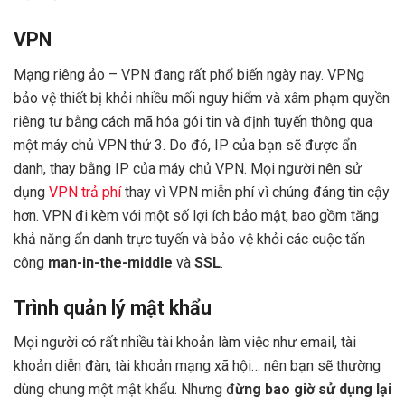
VPN
Mạng riêng ảo – VPN đang rất phổ biến ngày nay. VPNg
bảo vệ thiết bị khỏi nhiều mối nguy hiểm và xâm phạm quyền
riêng tư bằng cách mã hóa gói tin và định tuyến thông qua
một máy chủ VPN thứ 3. Do đó, IP của bạn sẽ được ẩn
danh, thay bằng IP của máy chủ VPN. Mọi người nên sử
dụng
VPN trả phí
thay vì VPN miễn phí vì chúng đáng tin cậy
hơn. VPN đi kèm với một số lợi ích bảo mật, bao gồm tăng
khả năng ẩn danh trực tuyến và bảo vệ khỏi các cuộc tấn
công
man-in-the-middle
và
SSL
.
Trình quản lý mật khẩu
Mọi người có rất nhiều tài khoản làm việc như email, tài
khoản diễn đàn, tài khoản mạng xã hội… nên bạn sẽ thường
dùng chung một mật khẩu. Nhưng đ
ừng bao giờ sử dụng lại