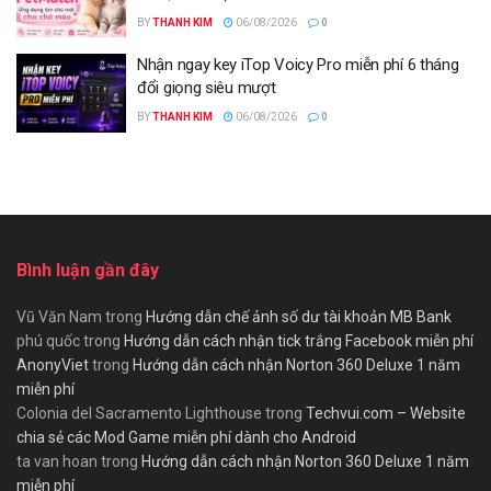
BY
THANH KIM
06/08/2026
0
Nhận ngay key iTop Voicy Pro miễn phí 6 tháng
đổi giọng siêu mượt
BY
THANH KIM
06/08/2026
0
Bình luận gần đây
Vũ Văn Nam
trong
Hướng dẫn chế ảnh số dư tài khoản MB Bank
phú quốc
trong
Hướng dẫn cách nhận tick trắng Facebook miễn phí
AnonyViet
trong
Hướng dẫn cách nhận Norton 360 Deluxe 1 năm
miễn phí
Colonia del Sacramento Lighthouse
trong
Techvui.com – Website
chia sẻ các Mod Game miễn phí dành cho Android
ta van hoan
trong
Hướng dẫn cách nhận Norton 360 Deluxe 1 năm
miễn phí