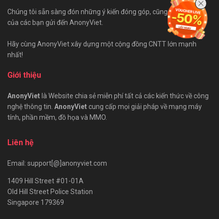
Chúng tôi sẵn sàng đón những ý kiến đóng góp, cũng như bài viết
của các bạn gửi đến AnonyViet.
Hãy cùng AnonyViet xây dựng một cộng đồng CNTT lớn mạnh
nhất!
Giới thiệu
AnonyViet
là Website chia sẻ miễn phí tất cả các kiến thức về công
nghệ thông tin.
AnonyViet
cung cấp mọi giải pháp về mạng máy
tính, phần mềm, đồ họa và MMO.
Liên hệ
Email: support[@]anonyviet.com
1409 Hill Street #01-01A
Old Hill Street Police Station
Singapore 179369