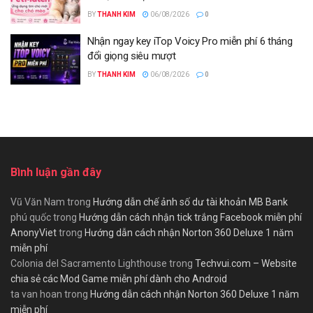
BY
THANH KIM
06/08/2026
0
Nhận ngay key iTop Voicy Pro miễn phí 6 tháng
đổi giọng siêu mượt
BY
THANH KIM
06/08/2026
0
Bình luận gần đây
Vũ Văn Nam
trong
Hướng dẫn chế ảnh số dư tài khoản MB Bank
phú quốc
trong
Hướng dẫn cách nhận tick trắng Facebook miễn phí
AnonyViet
trong
Hướng dẫn cách nhận Norton 360 Deluxe 1 năm
miễn phí
Colonia del Sacramento Lighthouse
trong
Techvui.com – Website
chia sẻ các Mod Game miễn phí dành cho Android
ta van hoan
trong
Hướng dẫn cách nhận Norton 360 Deluxe 1 năm
miễn phí