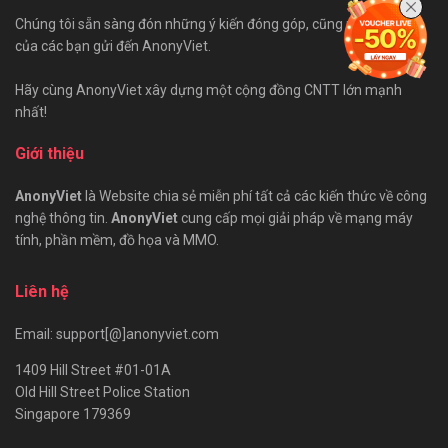
Chúng tôi sẵn sàng đón những ý kiến đóng góp, cũng như bài viết
của các bạn gửi đến AnonyViet.
Hãy cùng AnonyViet xây dựng một cộng đồng CNTT lớn mạnh
nhất!
Giới thiệu
AnonyViet
là Website chia sẻ miễn phí tất cả các kiến thức về công
nghệ thông tin.
AnonyViet
cung cấp mọi giải pháp về mạng máy
tính, phần mềm, đồ họa và MMO.
Liên hệ
Email: support[@]anonyviet.com
1409 Hill Street #01-01A
Old Hill Street Police Station
Singapore 179369