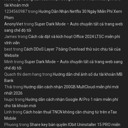
tài khoản mới
1234560987
trong
Hướng Dẫn Nhận Netflix 30 Ngày Miễn Phí Xem
Phim
AnonyViet
trong
Super Dark Mode – Auto chuyển tất cả trang web
sang chế độ tối
James
trong
Cách cài đặt và kích hoạt Office 2024 LTSC miễn phí
vĩnh viễn
best
trong
Cách DDoS Layer 7 bằng Overload thử sức chịu tải của
Website
Minh
trong
Super Dark Mode – Auto chuyển tất cả trang web sang
chế độ tối
Quach thi diem hang
trong
Hướng dẫn chế ảnh số dư tài khoản MB
Bank
Thái
trong
Hướng dẫn cách nhận 200GB MultCloud miễn phí mới
nhất 2026
hiupc
trong
Hướng dẫn cách nhận Google AI Pro 1 năm miễn phí
cho tài khoản mới
Linh
trong
Cách hoàn thuế TNCN không cần chứng từ trên eTax
Mobile
Phuong
trong
Share key bản quyền IObit Uninstaller 15 PRO miễn