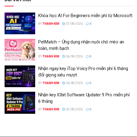
Khóa học AI For Beginners miễn phí từ Microsoft
BY
THANH KIM
07/08/2026
0
PetMatch – Ứng dụng nhận nuôi chó mèo an
toàn, minh bạch
BY
THANH KIM
06/08/2026
0
Nhận ngay key iTop Voicy Pro miễn phí 6 tháng
đổi giọng siêu mượt
BY
THANH KIM
06/08/2026
0
Nhận key IObit Software Updater 9 Pro miễn phí
6 tháng
BY
THANH KIM
05/08/2026
0