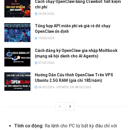
Cách chạy OpenClaw bằng Crawbot: tiết kiệm
chi phí
24/03/2026
Tổng hợp API miễn phí và giá rẻ để chạy
OpenClaw ổn định
10/03/2026
Cách đăng ký OpenClaw gia nhập Moltbook
(mạng xã hội dành cho AI Agents)
07/02/2026
Hướng Dẫn Cấu Hình OpenClaw Trên VPS
Ubuntu 2.5G RAM (giá chỉ 18$/năm)
04/02/2026 - UPDATED ON 08/02/2026
Tính cơ động:
Ra lệnh cho PC từ bất kỳ đâu chỉ với