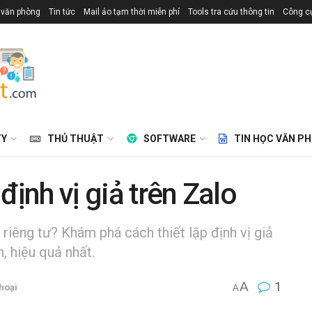
 văn phòng
Tin tức
Mail ảo tạm thời miễn phí
Tools tra cứu thông tin
Công cụ
TY
THỦ THUẬT
SOFTWARE
TIN HỌC VĂN P
định vị giả trên Zalo
 riêng tư? Khám phá cách thiết lập định vị giả
, hiệu quả nhất.
A
1
hoại
A