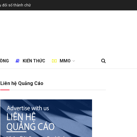
 đổi số thành chữ
HÒNG
KIẾN THỨC
MMO
Liên hệ Quảng Cáo