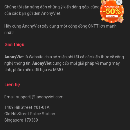
Chúng tôi sẵn sàng đón những ý kiến đóng góp, cũng như bài viết
của các bạn gửi đến AnonyViet.
Hãy cùng AnonyViet xây dựng một cộng đồng CNTT lớn mạnh
nhất!
Giới thiệu
AnonyViet
là Website chia sẻ miễn phí tất cả các kiến thức về công
nghệ thông tin.
AnonyViet
cung cấp mọi giải pháp về mạng máy
tính, phần mềm, đồ họa và MMO.
Liên hệ
Email: support[@]anonyviet.com
1409 Hill Street #01-01A
Old Hill Street Police Station
Singapore 179369