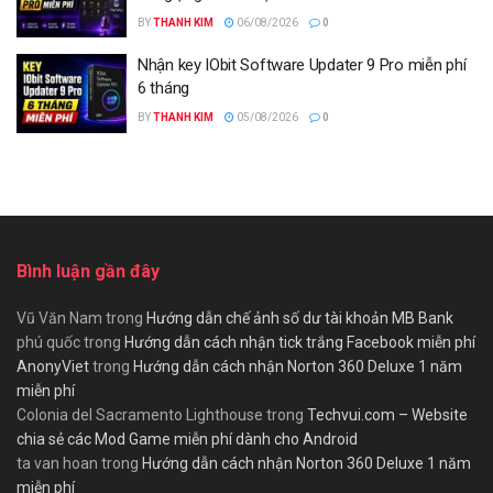
BY
THANH KIM
06/08/2026
0
Nhận key IObit Software Updater 9 Pro miễn phí
6 tháng
BY
THANH KIM
05/08/2026
0
Bình luận gần đây
Vũ Văn Nam
trong
Hướng dẫn chế ảnh số dư tài khoản MB Bank
phú quốc
trong
Hướng dẫn cách nhận tick trắng Facebook miễn phí
AnonyViet
trong
Hướng dẫn cách nhận Norton 360 Deluxe 1 năm
miễn phí
Colonia del Sacramento Lighthouse
trong
Techvui.com – Website
chia sẻ các Mod Game miễn phí dành cho Android
ta van hoan
trong
Hướng dẫn cách nhận Norton 360 Deluxe 1 năm
miễn phí