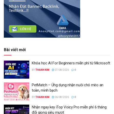
Bài viết mới
Khóa học AI For Beginners miễn phí từ Microsoft
BY
THANH KIM
07/08/2026
0
PetMatch – Ứng dụng nhận nuôi chó mèo an
toàn, minh bạch
BY
THANH KIM
06/08/2026
0
Nhận ngay key iTop Voicy Pro miễn phí 6 tháng
đổi giọng siêu mượt