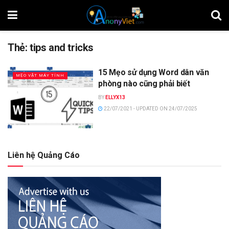
Thẻ:
tips and tricks
15 Mẹo sử dụng Word dân văn
MẸO VẶT MÁY TÍNH
phòng nào cũng phải biết
BY
ELLYX13
22/07/2021 - UPDATED ON 24/07/2025
Liên hệ Quảng Cáo