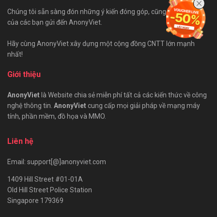
Chúng tôi sẵn sàng đón những ý kiến đóng góp, cũng như bài viết
của các bạn gửi đến AnonyViet.
Hãy cùng AnonyViet xây dựng một cộng đồng CNTT lớn mạnh
nhất!
Giới thiệu
AnonyViet
là Website chia sẻ miễn phí tất cả các kiến thức về công
nghệ thông tin.
AnonyViet
cung cấp mọi giải pháp về mạng máy
tính, phần mềm, đồ họa và MMO.
Liên hệ
Email: support[@]anonyviet.com
1409 Hill Street #01-01A
Old Hill Street Police Station
Singapore 179369