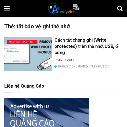
Thẻ:
tắt bảo vệ ghi thẻ nhớ
Cách tắt chống ghi (Write
MẸO VẶT MÁY TÍNH
protected) trên thẻ nhớ, USB, ổ
cứng
BY
ANONYVIET
28/09/2018 - UPDATED ON 25/07/2025
Liên hệ Quảng Cáo