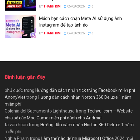
BY
THANH KIM
05/08/2026
0
Mách bạn cách chặn Meta AI sử dụng ảnh
Instagram để tạo ảnh ảo
BY
THANH KIM
04/08/2026
0
Bình luận gần đây
phú quốc
trong
Hướng dẫn cách nhận tick trắng Facebook miễn phí
AnonyViet
trong
Hướng dẫn cách nhận Norton 360 Deluxe 1 năm
miễn phí
Colonia del Sacramento Lighthouse
trong
Techvui.com – Website
chia sẻ các Mod Game miễn phí dành cho Android
ta van hoan
trong
Hướng dẫn cách nhận Norton 360 Deluxe 1 năm
miễn phí
Nghia Pham
trong
Làm thế nào để mua Microsoft Office 2024 mới