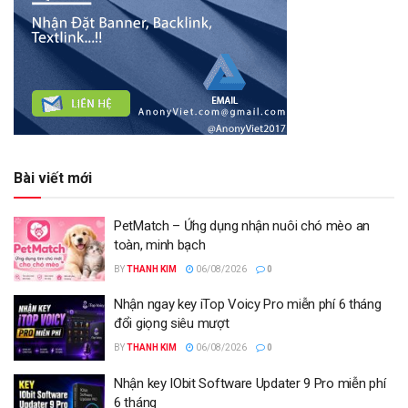
Bài viết mới
PetMatch – Ứng dụng nhận nuôi chó mèo an
toàn, minh bạch
BY
THANH KIM
06/08/2026
0
Nhận ngay key iTop Voicy Pro miễn phí 6 tháng
đổi giọng siêu mượt
BY
THANH KIM
06/08/2026
0
Nhận key IObit Software Updater 9 Pro miễn phí
6 tháng