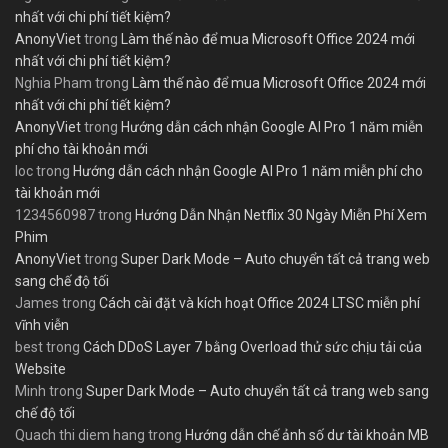
nhất với chi phí tiết kiệm?
AnonyViet
trong
Làm thế nào để mua Microsoft Office 2024 mới
nhất với chi phí tiết kiệm?
Nghia Pham
trong
Làm thế nào để mua Microsoft Office 2024 mới
nhất với chi phí tiết kiệm?
AnonyViet
trong
Hướng dẫn cách nhận Google AI Pro 1 năm miễn
phí cho tài khoản mới
loc
trong
Hướng dẫn cách nhận Google AI Pro 1 năm miễn phí cho
tài khoản mới
1234560987
trong
Hướng Dẫn Nhận Netflix 30 Ngày Miễn Phí Xem
Phim
AnonyViet
trong
Super Dark Mode – Auto chuyển tất cả trang web
sang chế độ tối
James
trong
Cách cài đặt và kích hoạt Office 2024 LTSC miễn phí
vĩnh viễn
best
trong
Cách DDoS Layer 7 bằng Overload thử sức chịu tải của
Website
Minh
trong
Super Dark Mode – Auto chuyển tất cả trang web sang
chế độ tối
Quach thi diem hang
trong
Hướng dẫn chế ảnh số dư tài khoản MB