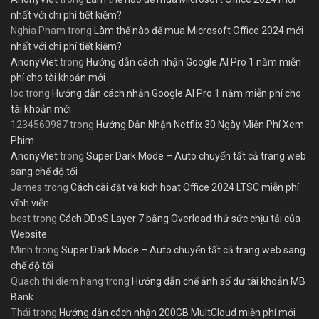
nhất với chi phí tiết kiệm?
Nghia Pham
trong
Làm thế nào để mua Microsoft Office 2024 mới
nhất với chi phí tiết kiệm?
AnonyViet
trong
Hướng dẫn cách nhận Google AI Pro 1 năm miễn
phí cho tài khoản mới
loc
trong
Hướng dẫn cách nhận Google AI Pro 1 năm miễn phí cho
tài khoản mới
1234560987
trong
Hướng Dẫn Nhận Netflix 30 Ngày Miễn Phí Xem
Phim
AnonyViet
trong
Super Dark Mode – Auto chuyển tất cả trang web
sang chế độ tối
James
trong
Cách cài đặt và kích hoạt Office 2024 LTSC miễn phí
vĩnh viễn
best
trong
Cách DDoS Layer 7 bằng Overload thử sức chịu tải của
Website
Minh
trong
Super Dark Mode – Auto chuyển tất cả trang web sang
chế độ tối
Quach thi diem hang
trong
Hướng dẫn chế ảnh số dư tài khoản MB
Bank
Thái
trong
Hướng dẫn cách nhận 200GB MultCloud miễn phí mới