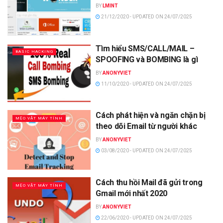
BY
LMINT
21/12/2020 - UPDATED ON 24/07/2025
Tìm hiểu SMS/CALL/MAIL –
BASIC HACKING
SPOOFING và BOMBING là gì
BY
ANONYVIET
11/10/2020 - UPDATED ON 24/07/2025
Cách phát hiện và ngăn chặn bị
MẸO VẶT MÁY TÍNH
theo dõi Email từ người khác
BY
ANONYVIET
03/08/2020 - UPDATED ON 24/07/2025
Cách thu hồi Mail đã gửi trong
MẸO VẶT MÁY TÍNH
Gmail mới nhất 2020
BY
ANONYVIET
22/06/2020 - UPDATED ON 24/07/2025