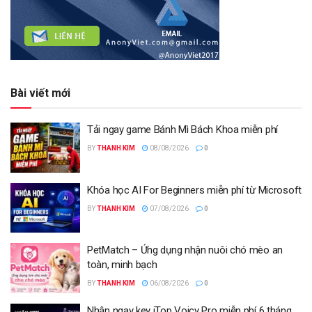
Bài viết mới
Tải ngay game Bánh Mì Bách Khoa miễn phí
BY
THANH KIM
08/08/2026
0
Khóa học AI For Beginners miễn phí từ Microsoft
BY
THANH KIM
07/08/2026
0
PetMatch – Ứng dụng nhận nuôi chó mèo an
toàn, minh bạch
BY
THANH KIM
06/08/2026
0
Nhận ngay key iTop Voicy Pro miễn phí 6 tháng