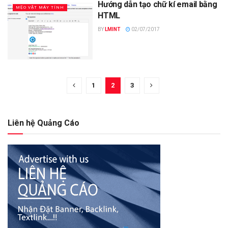
Hướng dẫn tạo chữ kí email bằng
MẸO VẶT MÁY TÍNH
HTML
BY
LMINT
02/07/2017
1
2
3
Liên hệ Quảng Cáo