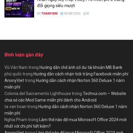
đổi giọng siêu mượt
BY
THANH KIM
06/08/2026
0
Bình luận gần đây
Vũ Văn Nam
trong
Hướng dẫn chế ảnh số dư tài khoản MB Bank
phú quốc
trong
Hướng dẫn cách nhận tick trắng Facebook miễn phí
AnonyViet
trong
Hướng dẫn cách nhận Norton 360 Deluxe 1 năm
miễn phí
Colonia del Sacramento Lighthouse
trong
Techvui.com – Website
chia sẻ các Mod Game miễn phí dành cho Android
ta van hoan
trong
Hướng dẫn cách nhận Norton 360 Deluxe 1 năm
miễn phí
Nghia Pham
trong
Làm thế nào để mua Microsoft Office 2024 mới
nhất với chi phí tiết kiệm?
AnonyViet
trong
Làm thế nào để mua Microsoft Office 2024 mới