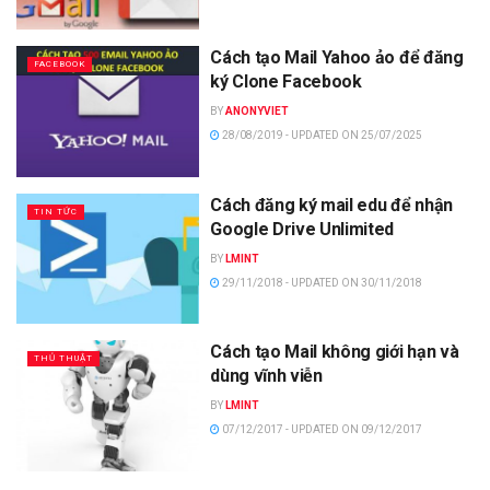
Cách tạo Mail Yahoo ảo để đăng
FACEBOOK
ký Clone Facebook
BY
ANONYVIET
28/08/2019 - UPDATED ON 25/07/2025
Cách đăng ký mail edu để nhận
TIN TỨC
Google Drive Unlimited
BY
LMINT
29/11/2018 - UPDATED ON 30/11/2018
Cách tạo Mail không giới hạn và
THỦ THUẬT
dùng vĩnh viễn
BY
LMINT
07/12/2017 - UPDATED ON 09/12/2017