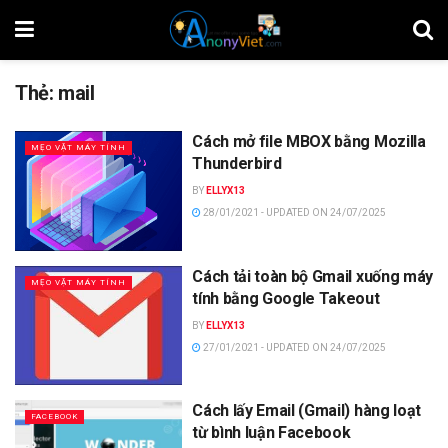
Thẻ:
mail
Cách mở file MBOX bằng Mozilla
MẸO VẶT MÁY TÍNH
Thunderbird
BY
ELLYX13
28/01/2021 - UPDATED ON 24/07/2025
Cách tải toàn bộ Gmail xuống máy
MẸO VẶT MÁY TÍNH
tính bằng Google Takeout
BY
ELLYX13
27/01/2021 - UPDATED ON 24/07/2025
Cách lấy Email (Gmail) hàng loạt
FACEBOOK
từ bình luận Facebook