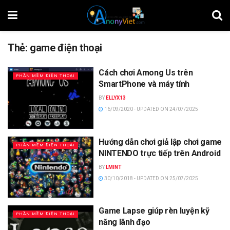
Thẻ:
game điện thoại
Cách chơi Among Us trên
PHẦN MỀM ĐIỆN THOẠI
SmartPhone và máy tính
BY
ELLYX13
16/09/2020 - UPDATED ON 24/07/2025
Hướng dẫn chơi giả lập chơi game
PHẦN MỀM ĐIỆN THOẠI
NINTENDO trực tiếp trên Android
BY
LMINT
30/10/2018 - UPDATED ON 25/07/2025
Game Lapse giúp rèn luyện kỹ
PHẦN MỀM ĐIỆN THOẠI
năng lãnh đạo