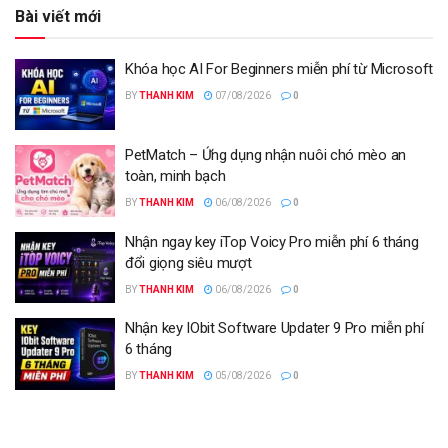
Bài viết mới
Khóa học AI For Beginners miễn phí từ Microsoft
BY
THANH KIM
07/08/2026
0
PetMatch – Ứng dụng nhận nuôi chó mèo an
toàn, minh bạch
BY
THANH KIM
06/08/2026
0
Nhận ngay key iTop Voicy Pro miễn phí 6 tháng
đổi giọng siêu mượt
BY
THANH KIM
06/08/2026
0
Nhận key IObit Software Updater 9 Pro miễn phí
6 tháng
BY
THANH KIM
05/08/2026
0