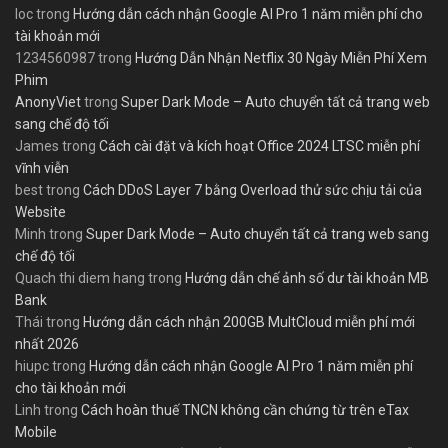
loc
trong
Hướng dẫn cách nhận Google AI Pro 1 năm miễn phí cho
tài khoản mới
1234560987
trong
Hướng Dẫn Nhận Netflix 30 Ngày Miễn Phí Xem
Phim
AnonyViet
trong
Super Dark Mode – Auto chuyển tất cả trang web
sang chế độ tối
James
trong
Cách cài đặt và kích hoạt Office 2024 LTSC miễn phí
vĩnh viễn
best
trong
Cách DDoS Layer 7 bằng Overload thử sức chịu tải của
Website
Minh
trong
Super Dark Mode – Auto chuyển tất cả trang web sang
chế độ tối
Quach thi diem hang
trong
Hướng dẫn chế ảnh số dư tài khoản MB
Bank
Thái
trong
Hướng dẫn cách nhận 200GB MultCloud miễn phí mới
nhất 2026
hiupc
trong
Hướng dẫn cách nhận Google AI Pro 1 năm miễn phí
cho tài khoản mới
Linh
trong
Cách hoàn thuế TNCN không cần chứng từ trên eTax
Mobile