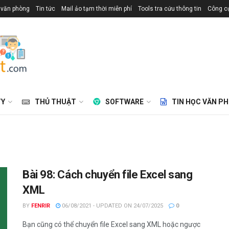
 văn phòng
Tin tức
Mail ảo tạm thời miễn phí
Tools tra cứu thông tin
Công cụ
TY
THỦ THUẬT
SOFTWARE
TIN HỌC VĂN P
Bài 98: Cách chuyển file Excel sang
XML
BY
FENRIR
06/08/2021 - UPDATED ON 24/07/2025
0
Bạn cũng có thể chuyển file Excel sang XML hoặc ngược