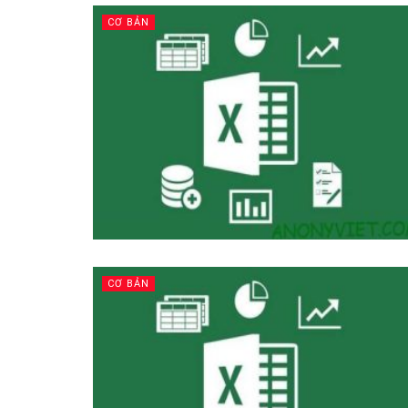
CƠ BẢN
CƠ BẢN