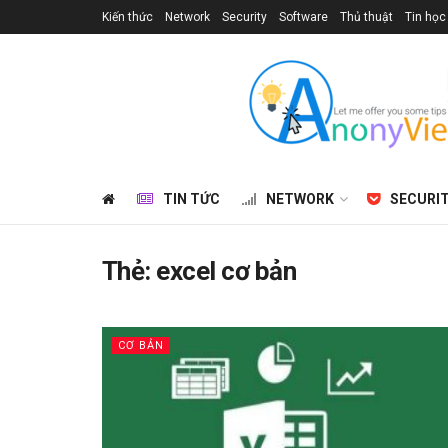
Kiến thức
Network
Security
Software
Thủ thuật
Tin học
TIN TỨC
NETWORK
SECURI
Thẻ:
excel cơ bản
CƠ BẢN