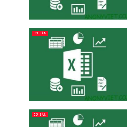
CƠ BẢN
CƠ BẢN