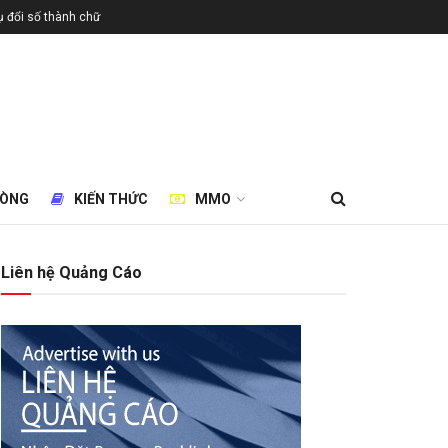
 đổi số thành chữ
HÒNG
KIẾN THỨC
MMO
Liên hệ Quảng Cáo