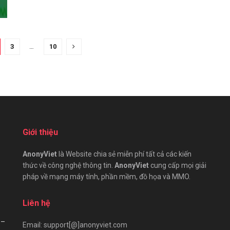
3
…
10
Giới thiệu
AnonyViet
là Website chia sẻ miễn phí tất cả các kiến
thức về công nghệ thông tin.
AnonyViet
cung cấp mọi giải
pháp về mạng máy tính, phần mềm, đồ họa và MMO.
Liên hệ
 –
Email: support[@]anonyviet.com