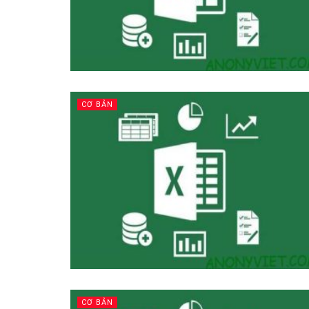
CƠ BẢN
CƠ BẢN