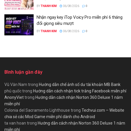
BY
THANH KIM
06/08/2026
0
Nhận ngay key iTop Voicy Pro miễn phí 6 tháng
đổi giọng siêu mượt
BY
THANH KIM
06/08/2026
0
Bình luận gần đây
Vũ Văn Nam
trong
Hướng dẫn chế ảnh số dư tài khoản MB Bank
phú quốc
trong
Hướng dẫn cách nhận tick trắng Facebook miễn phí
AnonyViet
trong
Hướng dẫn cách nhận Norton 360 Deluxe 1 năm
miễn phí
Colonia del Sacramento Lighthouse
trong
Techvui.com – Website
chia sẻ các Mod Game miễn phí dành cho Android
ta van hoan
trong
Hướng dẫn cách nhận Norton 360 Deluxe 1 năm
miễn phí