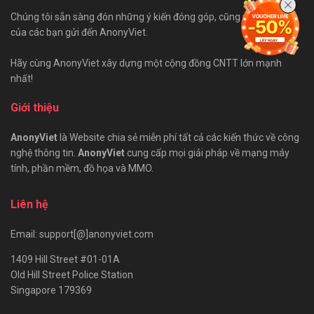
Chúng tôi sẵn sàng đón những ý kiến đóng góp, cũng như bài viết
của các bạn gửi đến AnonyViet.
Hãy cùng AnonyViet xây dựng một cộng đồng CNTT lớn mạnh
nhất!
Giới thiệu
AnonyViet
là Website chia sẻ miễn phí tất cả các kiến thức về công
nghệ thông tin.
AnonyViet
cung cấp mọi giải pháp về mạng máy
tính, phần mềm, đồ họa và MMO.
Liên hệ
Email: support[@]anonyviet.com
1409 Hill Street #01-01A
Old Hill Street Police Station
Singapore 179369