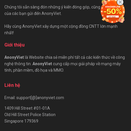
Chúng tôi sẵn sàng đón những ý kiến đóng góp, cũng như bài viết
của các bạn gửi đến AnonyViet.
Hãy cùng AnonyViet xây dựng một cộng đồng CNTT lớn mạnh
nhất!
Giới thiệu
AnonyViet
là Website chia sẻ miễn phí tất cả các kiến thức về công
nghệ thông tin.
AnonyViet
cung cấp mọi giải pháp về mạng máy
tính, phần mềm, đồ họa và MMO.
Liên hệ
Email: support[@]anonyviet.com
1409 Hill Street #01-01A
Old Hill Street Police Station
Singapore 179369