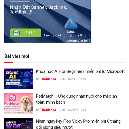
Bài viết mới
Khóa học AI For Beginners miễn phí từ Microsoft
BY
THANH KIM
07/08/2026
0
PetMatch – Ứng dụng nhận nuôi chó mèo an
toàn, minh bạch
BY
THANH KIM
06/08/2026
0
Nhận ngay key iTop Voicy Pro miễn phí 6 tháng
đổi giọng siêu mượt