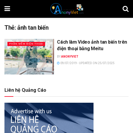
Thẻ:
ảnh tan biến
Cách làm Video ảnh tan biến trên
PHẦN MỀM ĐIỆN THOẠI
điện thoại bằng Meitu
BY
ANONYVIET
09/07/2019 - UPDATED ON 25/07/2025
Liên hệ Quảng Cáo