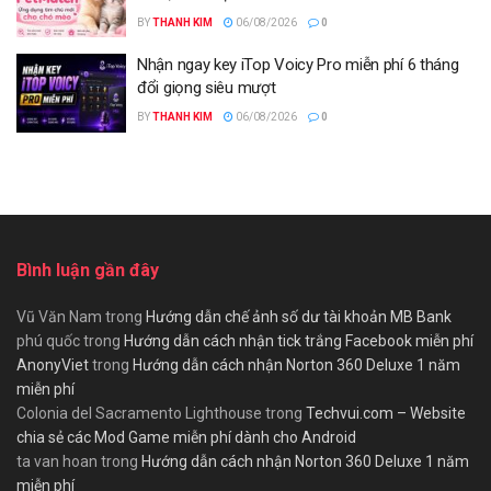
BY
THANH KIM
06/08/2026
0
Nhận ngay key iTop Voicy Pro miễn phí 6 tháng
đổi giọng siêu mượt
BY
THANH KIM
06/08/2026
0
Bình luận gần đây
Vũ Văn Nam
trong
Hướng dẫn chế ảnh số dư tài khoản MB Bank
phú quốc
trong
Hướng dẫn cách nhận tick trắng Facebook miễn phí
AnonyViet
trong
Hướng dẫn cách nhận Norton 360 Deluxe 1 năm
miễn phí
Colonia del Sacramento Lighthouse
trong
Techvui.com – Website
chia sẻ các Mod Game miễn phí dành cho Android
ta van hoan
trong
Hướng dẫn cách nhận Norton 360 Deluxe 1 năm
miễn phí