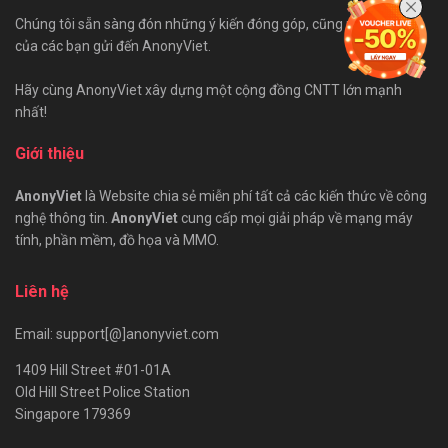
Chúng tôi sẵn sàng đón những ý kiến đóng góp, cũng như bài viết
của các bạn gửi đến AnonyViet.
Hãy cùng AnonyViet xây dựng một cộng đồng CNTT lớn mạnh
nhất!
Giới thiệu
AnonyViet
là Website chia sẻ miễn phí tất cả các kiến thức về công
nghệ thông tin.
AnonyViet
cung cấp mọi giải pháp về mạng máy
tính, phần mềm, đồ họa và MMO.
Liên hệ
Email: support[@]anonyviet.com
1409 Hill Street #01-01A
Old Hill Street Police Station
Singapore 179369