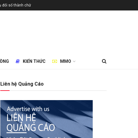
 đổi số thành chữ
HÒNG
KIẾN THỨC
MMO
Liên hệ Quảng Cáo