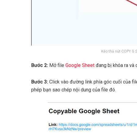
Kéo thả nút COPY G 
Bước 2:
Mở file
Google Sheet
đang bị khóa ra và 
Bước 3:
Click vào đường link phía góc cuối của fi
phép bạn sao chép nội dung của file đó.