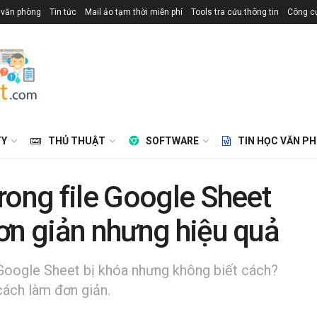
 văn phòng
Tin tức
Mail ảo tạm thời miễn phí
Tools tra cứu thông tin
Công cụ
TY
THỦ THUẬT
SOFTWARE
TIN HỌC VĂN P
rong file Google Sheet
ơn giản nhưng hiệu quả
 Google Sheet bị khóa nhưng không biết cách?
cách làm đơn giản.