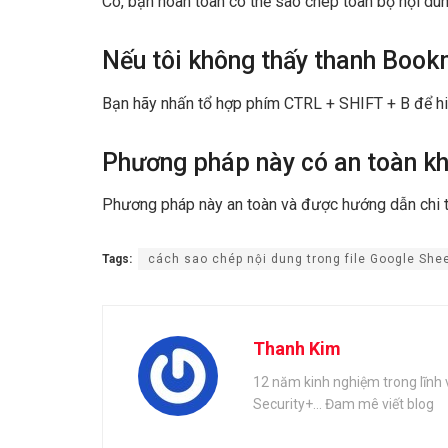
Có, bạn hoàn toàn có thể sao chép toàn bộ nội dun
Nếu tôi không thấy thanh Bookm
Bạn hãy nhấn tổ hợp phím CTRL + SHIFT + B để hi
Phương pháp này có an toàn k
Phương pháp này an toàn và được hướng dẫn chi tiế
Tags:
cách sao chép nội dung trong file Google Shee
Thanh Kim
12 năm kinh nghiệm trong lĩnh
Security+... Đam mê viết blog