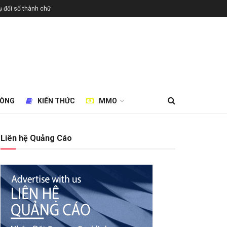
 đổi số thành chữ
HÒNG
KIẾN THỨC
MMO
Liên hệ Quảng Cáo