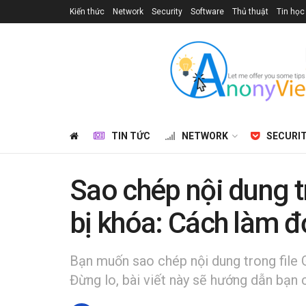
Kiến thức
Network
Security
Software
Thủ thuật
Tin học
TIN TỨC
NETWORK
SECURI
Sao chép nội dung t
bị khóa: Cách làm đ
Bạn muốn sao chép nội dung trong file
Đừng lo, bài viết này sẽ hướng dẫn bạn 