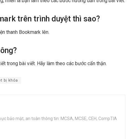
g, miễn là bạn làm theo các bước hướng dẫn trong bài viết.
ark trên trình duyệt thì sao?
ện thanh Bookmark lên.
hông?
t trong bài viết. Hãy làm theo các bước cẩn thận.
t bị khóa
 vực bảo mật, an toàn thông tin: MCSA, MCSE, CEH, CompTIA