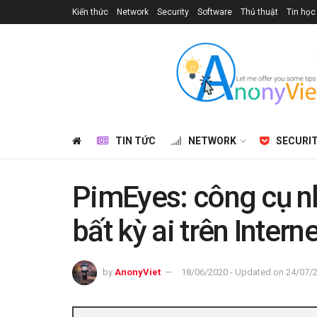
Kiến thức
Network
Security
Software
Thủ thuật
Tin học
TIN TỨC
NETWORK
SECURI
PimEyes: công cụ n
bất kỳ ai trên Interne
by
AnonyViet
18/06/2020 - Updated on 24/07/