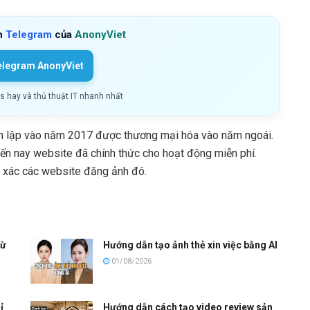
h
Telegram
của
AnonyViet
elegram AnonyViet
ls hay và thủ thuật IT nhanh nhất
h lập vào năm 2017 được thương mại hóa vào năm ngoái.
đến nay website đã chính thức cho hoạt động miễn phí.
h xác các website đăng ảnh đó.
từ
Hướng dẫn tạo ảnh thẻ xin việc bằng AI
01/08/2026
ỉ
Hướng dẫn cách tạo video review sản