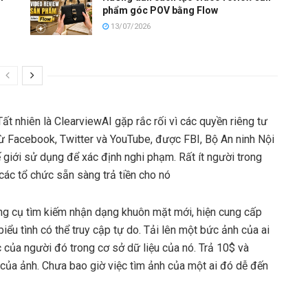
phẩm góc POV bằng Flow
13/07/2026
 Tất nhiên là ClearviewAI gặp rắc rối vì các quyền riêng tư
từ Facebook, Twitter và YouTube, được FBI, Bộ An ninh Nội
ế giới sử dụng để xác định nghi phạm. Rất ít người trong
các tổ chức sẵn sàng trả tiền cho nó
ng cụ tìm kiếm nhận dạng khuôn mặt mới, hiện cung cấp
iểu tình có thể truy cập tự do. Tải lên một bức ảnh của ai
 của người đó trong cơ sở dữ liệu của nó. Trả 10$ và
g của ảnh. Chưa bao giờ việc tìm ảnh của một ai đó dễ đến