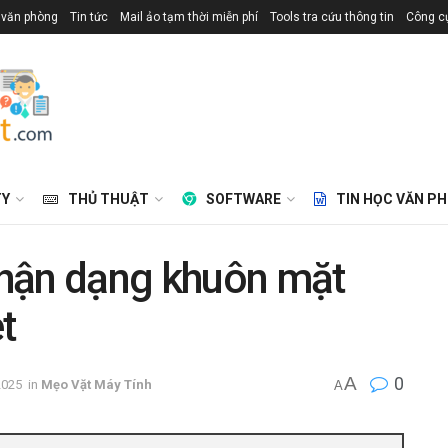
 văn phòng
Tin tức
Mail ảo tạm thời miễn phí
Tools tra cứu thông tin
Công cụ
TY
THỦ THUẬT
SOFTWARE
TIN HỌC VĂN P
hận dạng khuôn mặt
t
A
0
2025
in
Mẹo Vặt Máy Tính
A