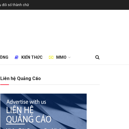
 đổi số thành chữ
HÒNG
KIẾN THỨC
MMO
Liên hệ Quảng Cáo