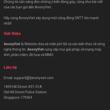
Chúng tôi sẵn sàng đón những ý kiến đóng góp, cũng như bài viết
của các bạn gửi đến AnonyViet.
Hãy cùng AnonyViet xây dựng một cộng đồng CNTT lớn mạnh
nhất!
Giới thiệu
AnonyViet
là Website chia sẻ miễn phí tất cả các kiến thức về công
nghệ thông tin.
AnonyViet
cung cấp mọi giải pháp về mạng máy
tính, phần mềm, đồ họa và MMO.
Liên hệ
Email: support[@]anonyviet.com
1409 Hill Street #01-01A
Old Hill Street Police Station
Singapore 179369