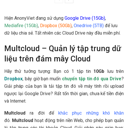
Hiện AnonyViet đang sử dụng
Google Drive (15Gb)
,
Mediafire (15Gb)
,
Dropbox (50Gb)
,
Onedrive (5TB)
để lưu
dữ liệu chia sẻ. Tất nhiên các Cloud Drive này đều miễn phí.
Multcloud – Quản lý tập trung dữ
liệu trên đám mây Cloud
Hãy thử tưởng tượng: Bạn có 1 tập tin
10Gb
lưu trên
Dropbox
, bây giờ bạn muốn
chuyển tập tin đó qua Drive
?
Giải pháp của bạn là tải tập tin đó về máy tính rồi upload
ngược lại Google Drive? Rất tốn thời gian, chưa kể tiền điện
và Internet.
Multcloud
ra đời để
khắc phục những khó khăn
đó.
Multcloud
hoạt động trên nền Web, cho phép bạn quản
lý tập trung các tài khoản Cloud. Giải pháp này giúp bạn: