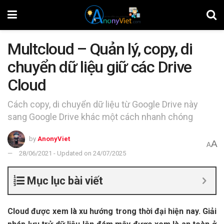
Multcloud – Quản lý, copy, di
chuyển dữ liệu giữ các Drive
Cloud
Cách copy, di chuyển dữ liệu từ Google Drive này
sang Google Drive khác một cách nhanh chóng
by
AnonyViet
A
A
28/06/2021 - Updated on 24/07/2025
Mục lục bài viết
Cloud được xem là xu hướng trong thời đại hiện nay. Giải