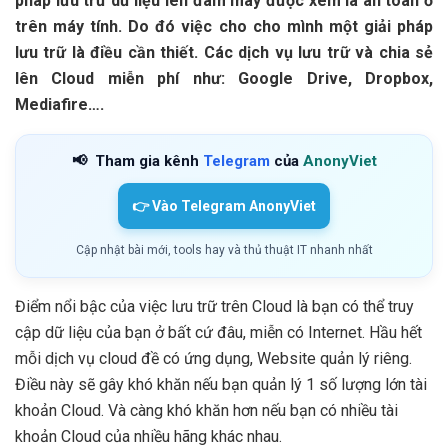
pháp lưu trử dữ liệu lên đám mây được xem là an toàn ở
trên máy tính. Do đó việc cho cho mình một giải pháp
lưu trữ là điều cần thiết. Các dịch vụ lưu trữ và chia sẻ
lên Cloud miễn phí như: Google Drive, Dropbox,
Mediafire….
📢
Tham gia kênh
Telegram
của
AnonyViet
👉 Vào Telegram AnonyViet
Cập nhật bài mới, tools hay và thủ thuật IT nhanh nhất
Điểm nổi bậc của việc lưu trữ trên Cloud là bạn có thể truy
cập dữ liệu của bạn ở bất cứ đâu, miễn có Internet. Hầu hết
mỗi dịch vụ cloud đề có ứng dụng, Website quản lý riêng.
Điều này sẽ gây khó khăn nếu bạn quản lý 1 số lượng lớn tài
khoản Cloud. Và càng khó khăn hơn nếu bạn có nhiều tài
khoản Cloud của nhiều hãng khác nhau.