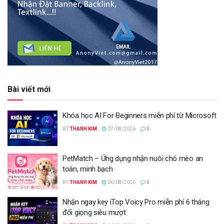
Bài viết mới
Khóa học AI For Beginners miễn phí từ Microsoft
BY
THANH KIM
07/08/2026
0
PetMatch – Ứng dụng nhận nuôi chó mèo an
toàn, minh bạch
BY
THANH KIM
06/08/2026
0
Nhận ngay key iTop Voicy Pro miễn phí 6 tháng
đổi giọng siêu mượt