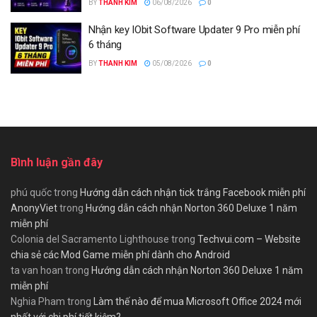
BY
THANH KIM
06/08/2026
0
Nhận key IObit Software Updater 9 Pro miễn phí
6 tháng
BY
THANH KIM
05/08/2026
0
Bình luận gần đây
phú quốc
trong
Hướng dẫn cách nhận tick trắng Facebook miễn phí
AnonyViet
trong
Hướng dẫn cách nhận Norton 360 Deluxe 1 năm
miễn phí
Colonia del Sacramento Lighthouse
trong
Techvui.com – Website
chia sẻ các Mod Game miễn phí dành cho Android
ta van hoan
trong
Hướng dẫn cách nhận Norton 360 Deluxe 1 năm
miễn phí
Nghia Pham
trong
Làm thế nào để mua Microsoft Office 2024 mới
nhất với chi phí tiết kiệm?