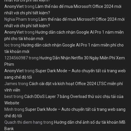
AnonyViet
trong
Làm thế nào để mua Microsoft Office 2024 mới
nhất với chi phí tiết kiệm?
Nghia Pham
trong
Làm thế nào để mua Microsoft Office 2024 mới
nhất với chi phí tiết kiệm?
AnonyViet
trong
Hướng dẫn cách nhận Google AI Pro 1 năm miễn
phí cho tài khoản mới
loc
trong
Hướng dẫn cách nhận Google AI Pro 1 năm miễn phí cho
tài khoản mới
1234560987
trong
Hướng Dẫn Nhận Netflix 30 Ngày Miễn Phí Xem
Phim
AnonyViet
trong
Super Dark Mode – Auto chuyển tất cả trang web
sang chế độ tối
James
trong
Cách cài đặt và kích hoạt Office 2024 LTSC miễn phí
vĩnh viễn
best
trong
Cách DDoS Layer 7 bằng Overload thử sức chịu tải của
Website
Minh
trong
Super Dark Mode – Auto chuyển tất cả trang web sang
chế độ tối
Quach thi diem hang
trong
Hướng dẫn chế ảnh số dư tài khoản MB
Bank