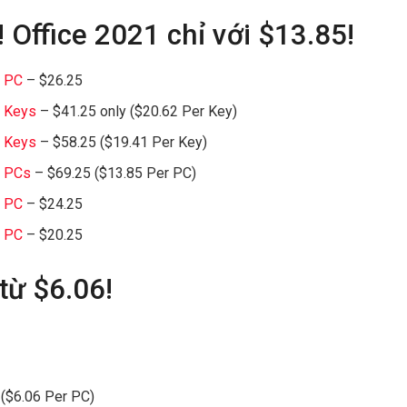
 Office 2021 chỉ với $13.85!
1 PC
– $26.25
2 Keys
– $41.25 only ($20.62 Per Key)
3 Keys
– $58.25 ($19.41 Per Key)
5 PCs
– $69.25 ($13.85 Per PC)
1 PC
– $24.25
1 PC
– $20.25
từ $6.06!
($6.06 Per PC)