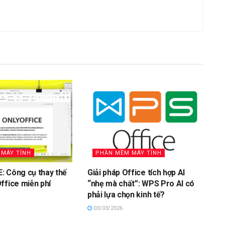
MÁY TÍNH
PHẦN MỀM MÁY TÍNH
: Công cụ thay thế
Giải pháp Office tích hợp AI
ffice miễn phí
“nhẹ mà chất”: WPS Pro AI có
phải lựa chọn kinh tế?
03/03/2026