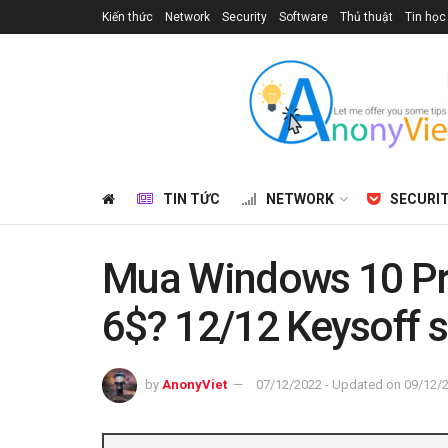
Kiến thức
Network
Security
Software
Thủ thuật
Tin học
TIN TỨC
NETWORK
SECURI
Mua Windows 10 Pro
6$? 12/12 Keysoff s
by
AnonyViet
07/12/2022 - Updated on 09/12/