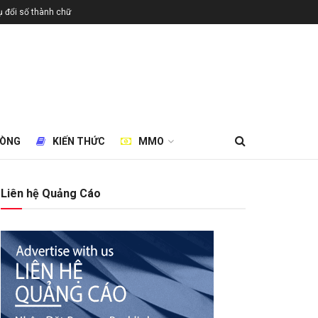
 đổi số thành chữ
HÒNG
KIẾN THỨC
MMO
Liên hệ Quảng Cáo