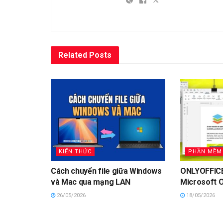
Related
Posts
KIẾN THỨC
PHẦN MỀM 
Cách chuyển file giữa Windows
ONLYOFFICE
và Mac qua mạng LAN
Microsoft O
26/05/2026
18/05/2026