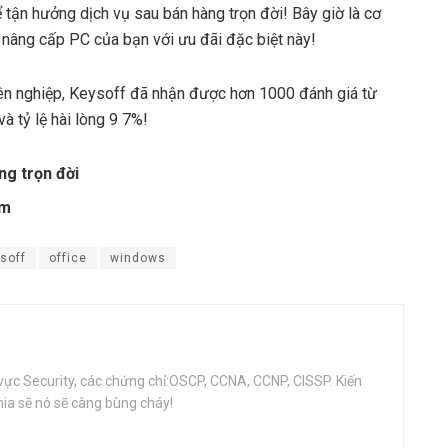
tận hưởng dịch vụ sau bán hàng trọn đời! Bây giờ là cơ
h nâng cấp PC của bạn với ưu đãi đặc biệt này!
ên nghiệp, Keysoff đã nhận được hơn 1000 đánh giá từ
và tỷ lệ hài lòng 9 7%!
ng trọn đời
om
soff
office
windows
vực Security, các chứng chỉ:OSCP, CCNA, CCNP, CISSP. Kiến
ia sẽ nó sẽ càng bùng cháy!