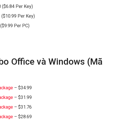
 ($6.84 Per Key)
 ($10.99 Per Key)
($9.99 Per PC)
o Office và Windows (Mã
Package
– $34.99
Package
– $31.99
Package
– $31.76
Package
– $28.69