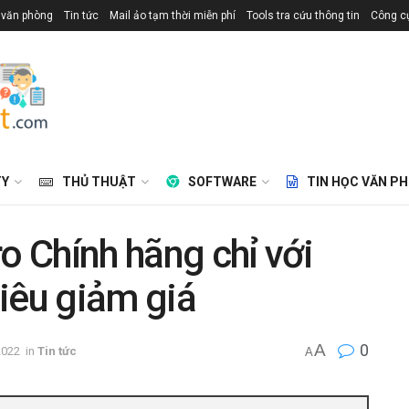
 văn phòng
Tin tức
Mail ảo tạm thời miễn phí
Tools tra cứu thông tin
Công cụ
TY
THỦ THUẬT
SOFTWARE
TIN HỌC VĂN P
 Chính hãng chỉ với
iêu giảm giá
A
0
2022
in
Tin tức
A