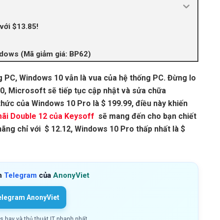
với $13.85!
dows (Mã giảm giá: BP62)
g PC, Windows 10 vẫn là vua của hệ thống PC. Đừng lo
0, Microsoft sẽ tiếp tục cập nhật và sửa chữa
hức của Windows 10 Pro là $ 199.99, điều này khiến
mãi
D
ouble
12
của Keysoff
sẽ mang đến cho bạn chiết
ãng chỉ với $ 12.12, Windows 10 Pro thấp nhất là $
h
Telegram
của
AnonyViet
elegram AnonyViet
ls hay và thủ thuật IT nhanh nhất