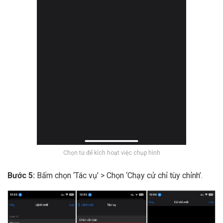
Chọn từ để kích hoạt việc chụp hình
Bước 5:
Bấm chọn ‘Tác vụ’ > Chọn ‘Chạy cử chỉ tùy chỉnh’.