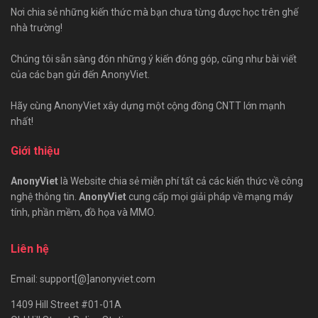
Nơi chia sẻ những kiến thức mà bạn chưa từng được học trên ghế
nhà trường!
Chúng tôi sẵn sàng đón những ý kiến đóng góp, cũng như bài viết
của các bạn gửi đến AnonyViet.
Hãy cùng AnonyViet xây dựng một cộng đồng CNTT lớn mạnh
nhất!
Giới thiệu
AnonyViet
là Website chia sẻ miễn phí tất cả các kiến thức về công
nghệ thông tin.
AnonyViet
cung cấp mọi giải pháp về mạng máy
tính, phần mềm, đồ họa và MMO.
Liên hệ
Email: support[@]anonyviet.com
1409 Hill Street #01-01A