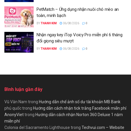
PetMatch – Ứng dụng nhận nuôi chó mèo an
toàn, minh bạch
BY
THANH KIM
06/08/2026
0
Nhận ngay key iTop Voicy Pro miễn phí 6 tháng
đổi giọng siêu mượt
BY
THANH KIM
06/08/2026
0
Bình luận gần đây
Vũ Văn Nam
trong
Hướng dẫn chế ảnh số dư tài khoản MB Bank
phú quốc
trong
Hướng dẫn cách nhận tick trắng Facebook miễn phí
AnonyViet
trong
Hướng dẫn cách nhận Norton 360 Deluxe 1 năm
miễn phí
Colonia del Sacramento Lighthouse
trong
Techvui.com – Website