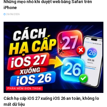
Những mẹo nhỏ khi duyệt web bằng Safari trên
iPhone
26/06/2026
PHẦN MỀM ĐIỆN THOẠI
Cách hạ cấp iOS 27 xuống iOS 26 an toàn, không lo
mất dữ liệu