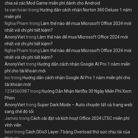
chia sẻ các Mod Game miễn phí dành cho Android
ta van hoan
trong
Hướng dẫn cách nhận Norton 360 Deluxe 1 năm
miễn phí
Nghia Pham
trong
Làm thế nào để mua Microsoft Office 2024 mới
nhất với chi phí tiết kiệm?
AnonyViet
trong
Làm thế nào để mua Microsoft Office 2024 mới
nhất với chi phí tiết kiệm?
Nghia Pham
trong
Làm thế nào để mua Microsoft Office 2024 mới
nhất với chi phí tiết kiệm?
AnonyViet
trong
Hướng dẫn cách nhận Google AI Pro 1 năm miễn
phí cho tài khoản mới
loc
trong
Hướng dẫn cách nhận Google AI Pro 1 năm miễn phí cho
tài khoản mới
1234560987
trong
Hướng Dẫn Nhận Netflix 30 Ngày Miễn Phí Xem
Phim
AnonyViet
trong
Super Dark Mode – Auto chuyển tất cả trang web
sang chế độ tối
James
trong
Cách cài đặt và kích hoạt Office 2024 LTSC miễn phí
vĩnh viễn
best
trong
Cách DDoS Layer 7 bằng Overload thử sức chịu tải của