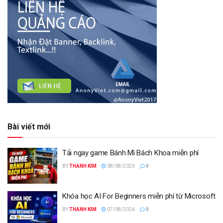
Bài viết mới
Tải ngay game Bánh Mì Bách Khoa miễn phí
BY
THANH KIM
08/08/2026
0
Khóa học AI For Beginners miễn phí từ Microsoft
BY
THANH KIM
07/08/2026
0