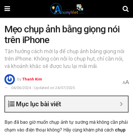
Mẹo chụp ảnh bằng giọng nói
trên iPhone
Tận hưởng cách mới lạ để chụp ảnh bằng giọng nói
trên iPhone. Không còn nỗi lo chụp hụt, chỉ cần nói,
và khoảnh khắc sẽ được lưu lại mãi mãi.
by
Thanh Kim
A
A
04/06/2024 - Updated on 24/07/2025
Mục lục bài viết
Bạn đã bao giờ muốn chụp ảnh tự sướng mà không cần phải
chạm vào điện thoại không? Hãy cùng khám phá cách
chụp