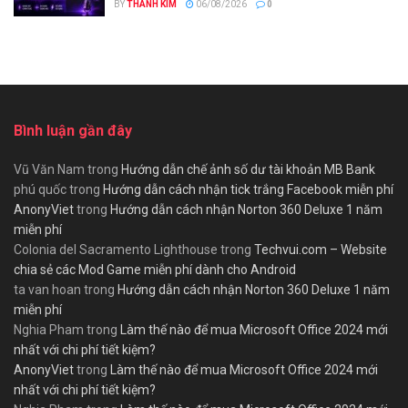
BY
THANH KIM
06/08/2026
0
Bình luận gần đây
Vũ Văn Nam
trong
Hướng dẫn chế ảnh số dư tài khoản MB Bank
phú quốc
trong
Hướng dẫn cách nhận tick trắng Facebook miễn phí
AnonyViet
trong
Hướng dẫn cách nhận Norton 360 Deluxe 1 năm
miễn phí
Colonia del Sacramento Lighthouse
trong
Techvui.com – Website
chia sẻ các Mod Game miễn phí dành cho Android
ta van hoan
trong
Hướng dẫn cách nhận Norton 360 Deluxe 1 năm
miễn phí
Nghia Pham
trong
Làm thế nào để mua Microsoft Office 2024 mới
nhất với chi phí tiết kiệm?
AnonyViet
trong
Làm thế nào để mua Microsoft Office 2024 mới
nhất với chi phí tiết kiệm?