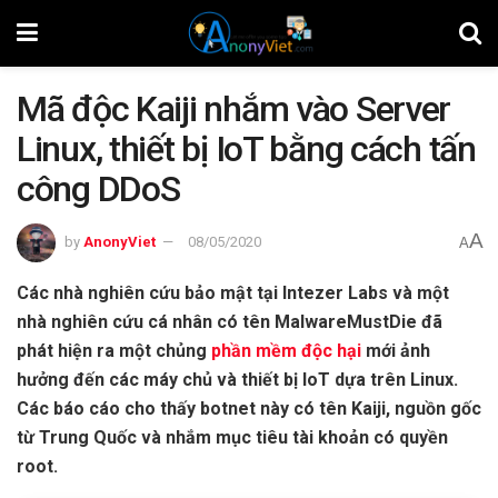
Mã độc Kaiji nhắm vào Server
Linux, thiết bị IoT bằng cách tấn
công DDoS
A
by
AnonyViet
08/05/2020
A
Các nhà nghiên cứu bảo mật tại Intezer Labs và một
nhà nghiên cứu cá nhân có tên MalwareMustDie đã
phát hiện ra một chủng
phần mềm độc hại
mới ảnh
hưởng đến các máy chủ và thiết bị IoT dựa trên Linux.
Các báo cáo cho thấy botnet này có tên Kaiji, nguồn gốc
từ Trung Quốc và nhắm mục tiêu tài khoản có quyền
root.