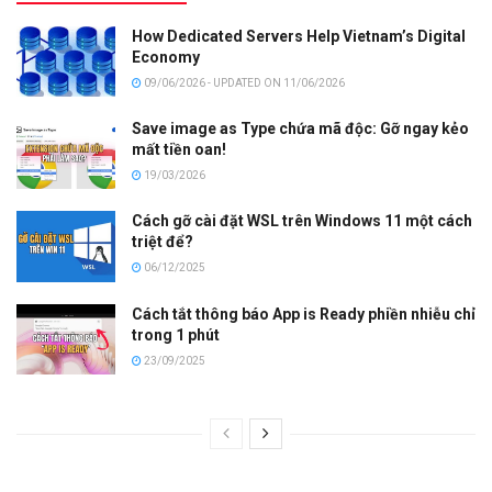
How Dedicated Servers Help Vietnam’s Digital
Economy
09/06/2026 - UPDATED ON 11/06/2026
Save image as Type chứa mã độc: Gỡ ngay kẻo
mất tiền oan!
19/03/2026
Cách gỡ cài đặt WSL trên Windows 11 một cách
triệt để?
06/12/2025
Cách tắt thông báo App is Ready phiền nhiễu chỉ
trong 1 phút
23/09/2025