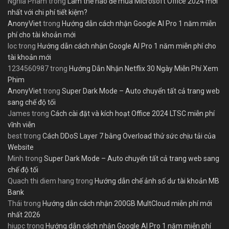
Nghia Pham
trong
Làm thế nào để mua Microsoft Office 2024 mới
nhất với chi phí tiết kiệm?
AnonyViet
trong
Hướng dẫn cách nhận Google AI Pro 1 năm miễn
phí cho tài khoản mới
loc
trong
Hướng dẫn cách nhận Google AI Pro 1 năm miễn phí cho
tài khoản mới
1234560987
trong
Hướng Dẫn Nhận Netflix 30 Ngày Miễn Phí Xem
Phim
AnonyViet
trong
Super Dark Mode – Auto chuyển tất cả trang web
sang chế độ tối
James
trong
Cách cài đặt và kích hoạt Office 2024 LTSC miễn phí
vĩnh viễn
best
trong
Cách DDoS Layer 7 bằng Overload thử sức chịu tải của
Website
Minh
trong
Super Dark Mode – Auto chuyển tất cả trang web sang
chế độ tối
Quach thi diem hang
trong
Hướng dẫn chế ảnh số dư tài khoản MB
Bank
Thái
trong
Hướng dẫn cách nhận 200GB MultCloud miễn phí mới
nhất 2026
hiupc
trong
Hướng dẫn cách nhận Google AI Pro 1 năm miễn phí