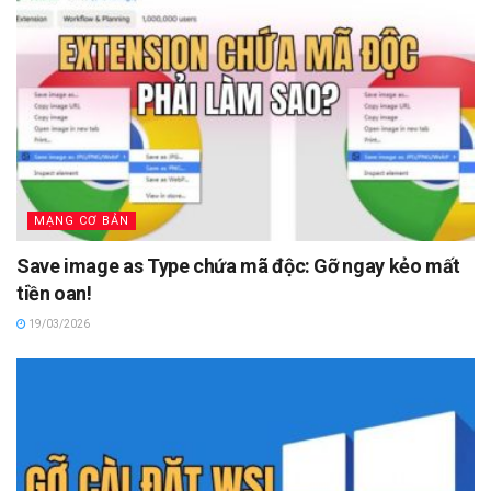
MẠNG CƠ BẢN
Save image as Type chứa mã độc: Gỡ ngay kẻo mất
tiền oan!
19/03/2026