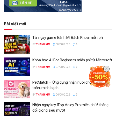
Bài viết mới
Tải ngay game Bánh Mì Bách Khoa miễn phí
BY
THANH KIM
08/08/2026
0
Khóa học AI For Beginners miễn phí từ Microsoft
BY
THANH KIM
07/08/2026
0
PetMatch – Ứng dụng nhận nuôi chó mèo an
toàn, minh bạch
BY
THANH KIM
06/08/2026
0
Nhận ngay key iTop Voicy Pro miễn phí 6 tháng
đổi giọng siêu mượt