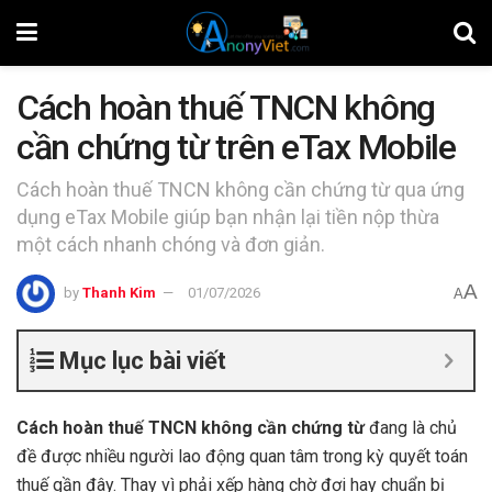
Cách hoàn thuế TNCN không
cần chứng từ trên eTax Mobile
Cách hoàn thuế TNCN không cần chứng từ qua ứng
dụng eTax Mobile giúp bạn nhận lại tiền nộp thừa
một cách nhanh chóng và đơn giản.
A
by
Thanh Kim
01/07/2026
A
Mục lục bài viết
Cách hoàn thuế TNCN không cần chứng từ
đang là chủ
đề được nhiều người lao động quan tâm trong kỳ quyết toán
thuế gần đây. Thay vì phải xếp hàng chờ đợi hay chuẩn bị