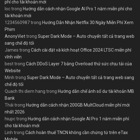
phí cho tài khoản mới
loc
trong
Hướng dẫn cách nhận Google AI Pro 1 năm miễn phí cho
tài khoản mới
1234560987
trong
Hướng Dẫn Nhận Netflix 30 Ngày Miễn Phí Xem
Phim
AnonyViet
trong
Super Dark Mode – Auto chuyển tất cả trang web
sang chế độ tối
James
trong
Cách cài đặt và kích hoạt Office 2024 LTSC miễn phí
vĩnh viễn
best
trong
Cách DDoS Layer 7 bằng Overload thử sức chịu tải của
Website
Minh
trong
Super Dark Mode – Auto chuyển tất cả trang web sang
chế độ tối
Quach thi diem hang
trong
Hướng dẫn chế ảnh số dư tài khoản MB
Bank
Thái
trong
Hướng dẫn cách nhận 200GB MultCloud miễn phí mới
nhất 2026
hiupc
trong
Hướng dẫn cách nhận Google AI Pro 1 năm miễn phí
cho tài khoản mới
Linh
trong
Cách hoàn thuế TNCN không cần chứng từ trên eTax
Mobile