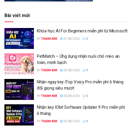
Bài viết mới
Khóa học AI For Beginners miễn phí từ Microsoft
BY
THANH KIM
07/08/2026
0
PetMatch – Ứng dụng nhận nuôi chó mèo an
toàn, minh bạch
BY
THANH KIM
06/08/2026
0
Nhận ngay key iTop Voicy Pro miễn phí 6 tháng
đổi giọng siêu mượt
BY
THANH KIM
06/08/2026
0
Nhận key IObit Software Updater 9 Pro miễn phí
6 tháng
BY
THANH KIM
05/08/2026
0