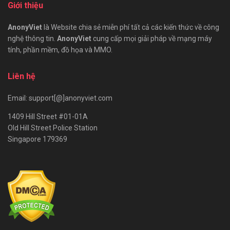
Giới thiệu
AnonyViet
là Website chia sẻ miễn phí tất cả các kiến thức về công
nghệ thông tin.
AnonyViet
cung cấp mọi giải pháp về mạng máy
tính, phần mềm, đồ họa và MMO.
Liên hệ
Email: support[@]anonyviet.com
1409 Hill Street #01-01A
Old Hill Street Police Station
Singapore 179369